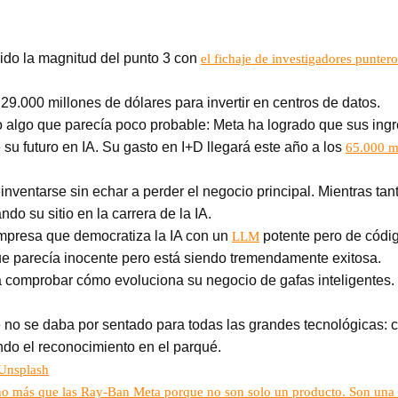
do la magnitud del punto 3 con
el fichaje de investigadores punte
.000 millones de dólares para invertir en centros de datos.
 algo que parecía poco probable: Meta ha logrado que sus ingre
su futuro en IA. Su gasto en I+D llegará este año a los
65.000 mi
nventarse sin echar a perder el negocio principal. Mientras ta
o su sitio en la carrera de la IA.
 empresa que democratiza la IA con un
potente pero de códi
LLM
e parecía inocente pero está siendo tremendamente exitosa.
rá comprobar cómo evoluciona su negocio de gafas inteligentes. 
e no se daba por sentado para todas las grandes tecnológicas: 
endo el reconocimiento en el parqué.
Unsplash
o más que las Ray-Ban Meta porque no son solo un producto. Son una 