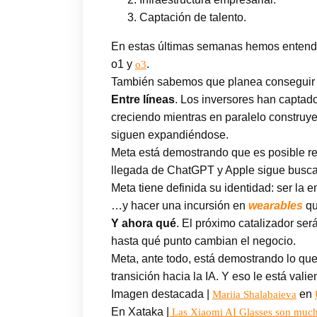
Captación de talento.
En estas últimas semanas hemos entendi
o1 y
.
o3
También sabemos que planea conseguir 29
Entre líneas
. Los inversores han captado
creciendo mientras en paralelo construye 
siguen expandiéndose.
Meta está demostrando que es posible rei
llegada de ChatGPT y Apple sigue buscand
Meta tiene definida su identidad: ser la
…y hacer una incursión en
wearables
qu
Y ahora qué
. El próximo catalizador se
hasta qué punto cambian el negocio.
Meta, ante todo, está demostrando lo qu
transición hacia la IA. Y eso le está vali
Imagen destacada |
en
Mariia Shalabaieva
En Xataka |
Las Xiaomi AI Glasses son much