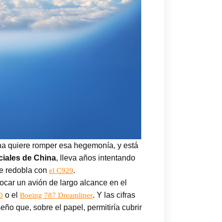
ina quiere romper esa hegemonía, y está
iales de China
, lleva años intentando
se redobla con
.
el C929
ocar un avión de largo alcance en el
o el
. Y las cifras
0
Boeing 787 Dreamliner
o que, sobre el papel, permitiría cubrir