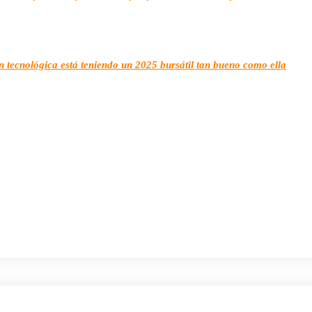
 tecnológica está teniendo un 2025 bursátil tan bueno como ella