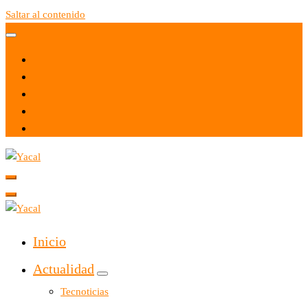
Saltar al contenido
Yacal micro hosting
Yacal micro hosting
Inicio
Actualidad
Tecnoticias