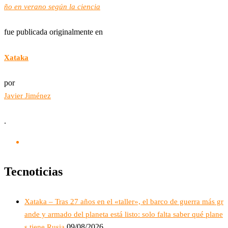
ño en verano según la ciencia
fue publicada originalmente en
Xataka
por
Javier Jiménez
.
Tecnoticias
Xataka – Tras 27 años en el «taller», el barco de guerra más gr
ande y armado del planeta está listo: solo falta saber qué plane
09/08/2026
s tiene Rusia