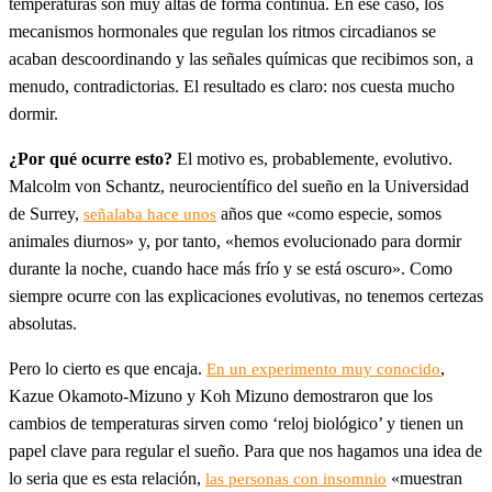
temperaturas son muy altas de forma continua. En ese caso, los
mecanismos hormonales que regulan los ritmos circadianos se
acaban descoordinando y las señales químicas que recibimos son, a
menudo, contradictorias. El resultado es claro: nos cuesta mucho
dormir.
¿Por qué ocurre esto?
El motivo es, probablemente, evolutivo.
Malcolm von Schantz, neurocientífico del sueño en la Universidad
de Surrey,
años que «como especie, somos
señalaba hace unos
animales diurnos» y, por tanto, «hemos evolucionado para dormir
durante la noche, cuando hace más frío y se está oscuro». Como
siempre ocurre con las explicaciones evolutivas, no tenemos certezas
absolutas.
Pero lo cierto es que encaja.
,
En un experimento muy conocido
Kazue Okamoto-Mizuno y Koh Mizuno demostraron que los
cambios de temperaturas sirven como ‘reloj biológico’ y tienen un
papel clave para regular el sueño. Para que nos hagamos una idea de
lo seria que es esta relación,
«muestran
las personas con insomnio