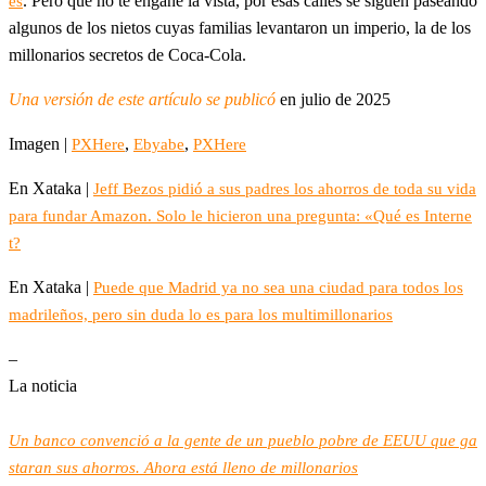
. Pero que no te engañe la vista, por esas calles se siguen paseando
es
algunos de los nietos cuyas familias levantaron un imperio, la de los
millonarios secretos de Coca-Cola.
Una versión de este artículo se publicó
en julio de 2025
Imagen |
,
,
PXHere
Ebyabe
PXHere
En Xataka |
Jeff Bezos pidió a sus padres los ahorros de toda su vida
para fundar Amazon. Solo le hicieron una pregunta: «Qué es Interne
t?
En Xataka |
Puede que Madrid ya no sea una ciudad para todos los
madrileños, pero sin duda lo es para los multimillonarios
–
La noticia
Un banco convenció a la gente de un pueblo pobre de EEUU que ga
staran sus ahorros. Ahora está lleno de millonarios