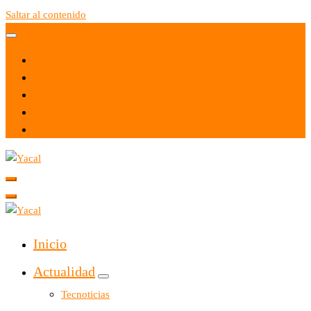
Saltar al contenido
Yacal micro hosting
Yacal micro hosting
Inicio
Actualidad
Tecnoticias