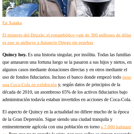
En Xataka
El misterio del Drizzle: el estrambótico yate de 300 millones de dólar
es que se atribuye a Amancio Ortega sin pruebas
Quincy hoy.
Es una historia singular, por insólita. Todas las familias
que amasaron una fortuna luego se la pasaron a sus hijos y nietos, en
algunos casos mediante donaciones directas y en otros mediante el
uso de fondos fiduciarios. Incluso el banco donde empezó todo
tiene
y, según datos de principios de la
una Coca-Cola en exhibición
década de 2010, un asombroso 65% de los activos fiduciarios bajo
administración todavía estaban invertidos en acciones de Coca-Cola.
El aspecto de Quincy en la actualidad no difiere mucho de la época
de la Gran Depresión. Sigue siendo una ciudad tranquila y
eminentemente agrícola con una población en torno
a 7.000 habitant