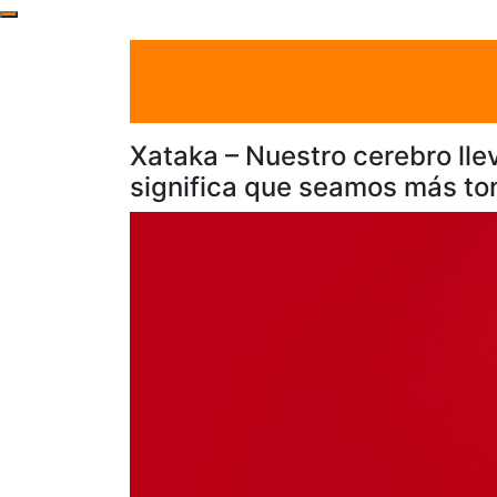
el 16 May 2026
por admin
Tecnología
Xataka – Nuestro cerebro llev
significa que seamos más to