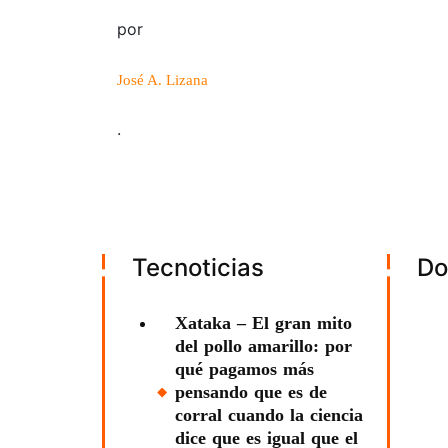
por
José A. Lizana
.
Tecnoticias
Do
Xataka – El gran mito
del pollo amarillo: por
qué pagamos más
pensando que es de
corral cuando la ciencia
dice que es igual que el