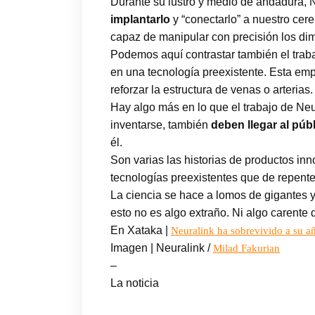
Durante su lustro y medio de andadura, N
implantarlo
y “conectarlo” a nuestro cer
capaz de manipular con precisión los dim
Podemos aquí contrastar también el trab
en una tecnología preexistente. Esta emp
reforzar la estructura de venas o arteri
Hay algo más en lo que el trabajo de Ne
inventarse, también
deben llegar al púb
él.
Son varias las historias de productos in
tecnologías preexistentes que de repente
La ciencia se hace a lomos de gigantes
esto no es algo extraño. Ni algo carente 
En Xataka |
Neuralink ha sobrevivido a su añ
Imagen | Neuralink /
Milad Fakurian
–
La noticia