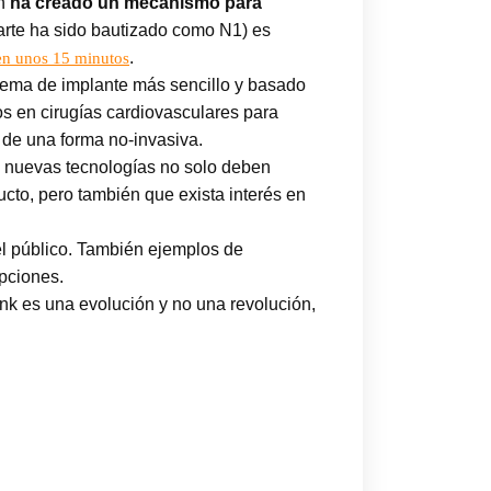
én
ha creado un mecanismo para
parte ha sido bautizado como N1) es
.
en unos 15 minutos
stema de implante más sencillo y basado
os en cirugías cardiovasculares para
 de una forma no-invasiva.
s nuevas tecnologías no solo deben
ucto, pero también que exista interés en
del público. También ejemplos de
upciones.
ink es una evolución y no una revolución,