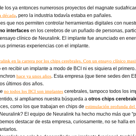
de los ya entonces numerosos proyectos del magnate sudafrica
, pero la industria todavía estaba en pañales.
a década
ces que nos permiten controlar herramientas digitales con nues
o interfaces
en los cerebros de un puñado de personas, partic
er ensayo clínico de Neuralink. El implante fue anunciado en e
us primeras experiencias con el implante.
link en la carrera por los chips cerebrales. Con un ensayo clínico mas
o en recibir un implante a modo de BCI ni es siquiera el primero
Synchron
. Esta empresa (que tiene sedes den EE
hace ya unos años
os últimos dos años.
ue
cerebrales, tampoco todos los im
no todos los BCI son implantes
entido, si ampliamos nuestra búsqueda a
otros chips cerebral
ces, como los que trabajan en chips de
estimulación profunda del
Neuralink? El equipo de Neuralink ha hecho mucho más que “po
bemos destacar de esta empresa, curiosamente, no se halla en 
antarlos.