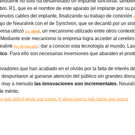
euralink no solo ha desarrollado un implante funcional, tambi
ebro. R1, que es el nombre de este aparato (el implante por su 
inutos cables del implante, finalizando su trabajo de conexión
ajo de Neuralink con el de Synchron, que se decantó por un si
resa utilizó
, un mecanismo utilizado entre otros context
un
stent
as. Mediante este mecanismo la empresa logra acceder al cerebro
uralink
: dar a conocer esta tecnología al mundo. La
ha destacado
lico
. Para ello son necesarias inversiones que abaraten el prod
novadores que han acabado en el olvido por la falta de interés 
 despuntaron al ganarse atención del público sin grandes disr
 y muy a menudo
las innovaciones son incrementales
. Neural
de mérito.
o más difícil desde que existe. Y ahora parece más fuerte que nunca