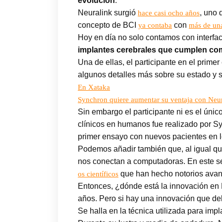
evolución
.
Neuralink surgió
, uno 
hace casi ocho años
concepto de BCI
con
ya contaba
más de un
Hoy en día no solo contamos con interfa
implantes cerebrales que cumplen com
Una de ellas, el participante en el prim
algunos detalles más sobre su estado y s
En Xataka
Synchron quiere aumentar su ventaja con Neura
Sin embargo el participante ni es el únic
clínicos en humanos fue realizado por 
primer ensayo con nuevos pacientes en l
Podemos añadir también que, al igual q
nos conectan a computadoras. En este s
que han hecho notorios avan
os científicos
Entonces, ¿dónde está la innovación en 
años. Pero si hay una innovación que de
Se halla en la técnica utilizada para impl