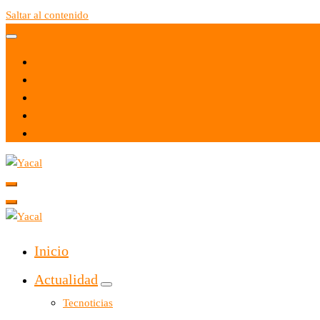
Saltar al contenido
Yacal micro hosting
Yacal micro hosting
Inicio
Actualidad
Tecnoticias