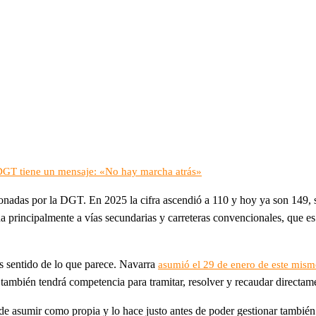
a DGT tiene un mensaje: «No hay marcha atrás»
ionadas por la DGT. En 2025 la cifra ascendió a 110 y hoy ya son 149,
a principalmente a vías secundarias y carreteras convencionales, que e
ás sentido de lo que parece. Navarra
asumió el 29 de enero de este mismo 
ral también tendrá competencia para tramitar, resolver y recaudar direct
 de asumir como propia y lo hace justo antes de poder gestionar también