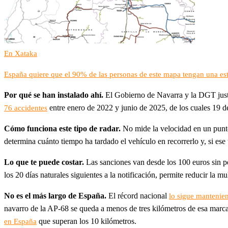
En Xataka
España quiere que el 90% de las personas de este mapa tengan una es
Por qué se han instalado ahí.
El Gobierno de Navarra y la DGT justif
entre enero de 2022 y junio de 2025, de los cuales 19 de
76 accidentes
Cómo funciona este tipo de radar.
No mide la velocidad en un punt
determina cuánto tiempo ha tardado el vehículo en recorrerlo y, si ese
Lo que te puede costar.
Las sanciones van desde los 100 euros sin pé
los 20 días naturales siguientes a la notificación, permite reducir la 
No es el más largo de España.
El récord nacional
lo sigue mantenie
navarro de la AP-68 se queda a menos de tres kilómetros de esa marca,
que superan los 10 kilómetros.
en España