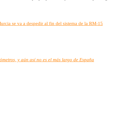
rcia se va a despedir al fin del sistema de la RM-15
ómetros, y aún así no es el más largo de España