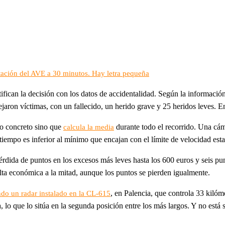
tación del AVE a 30 minutos. Hay letra pequeña
ican la decisión con los datos de accidentalidad. Según la información
jaron víctimas, con un fallecido, un herido grave y 25 heridos leves. E
o concreto sino que
durante todo el recorrido. Una cámar
calcula la media
 tiempo es inferior al mínimo que encajan con el límite de velocidad est
rdida de puntos en los excesos más leves hasta los 600 euros y seis pu
multa económica a la mitad, aunque los puntos se pierden igualmente.
, en Palencia, que controla 33 kiló
ndo un radar instalado en la CL-615
 lo que lo sitúa en la segunda posición entre los más largos. Y no está