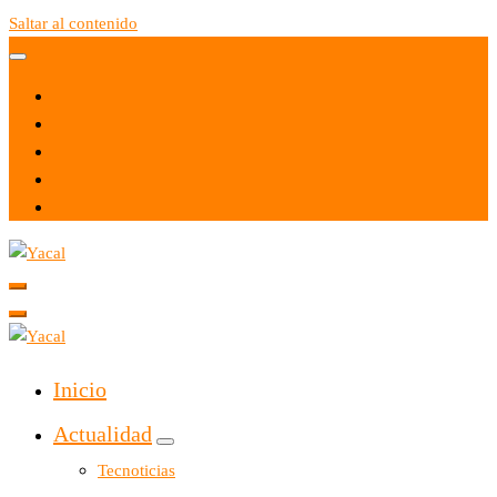
Saltar al contenido
Yacal micro hosting
Yacal micro hosting
Inicio
Actualidad
Tecnoticias