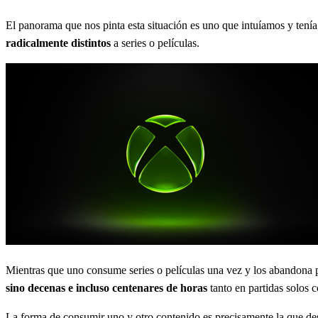
El panorama que nos pinta esta situación es uno que intuíamos y tení
radicalmente distintos
a series o películas.
Mientras que uno consume series o películas una vez y los abandona 
sino decenas e incluso centenares de horas
tanto en partidas solos 
La forma de consumir uno y otro contenido es precisamente la que des