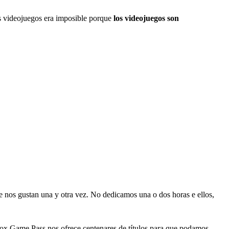
os videojuegos era imposible porque
los videojuegos son
 nos gustan una y otra vez. No dedicamos una o dos horas e ellos,
Xbox Game Pass nos ofrece centenares de títulos para que podamos