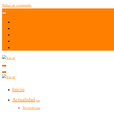
Saltar al contenido
Yacal micro hosting
Yacal micro hosting
Inicio
Actualidad
Tecnoticias