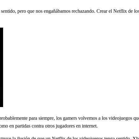
a sentido, pero que nos engañábamos rechazando. Crear el Netflix de l
probablemente para siempre, los gamers volvemos a los videojuegos que
como en partidas contra otros jugadores en internet.
truye la ilusión de que un Netflix de los videojuegos tenga sentido. 