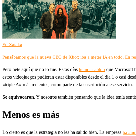
En Xataka
Pensábamos que la nueva CEO de Xbox iba a meter IA en todo. En rea
Pero hete aquí que no lo fue. Estos días
que Microsoft ha
hemos sabido
estos videojuegos pudieran estar disponibles desde el día 1 o casi de
«triple A» más recientes, como parte de la suscripción a ese servicio.
Se equivocaron
. Y nosotros también pensando que la idea tenía senti
Menos es más
Lo cierto es que la estrategia no les ha salido bien. La empresa
ha anu