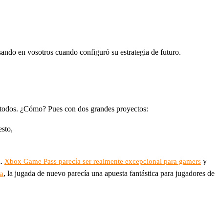
sando en vosotros cuando configuró su estrategia de futuro.
 todos. ¿Cómo? Pues con dos grandes proyectos:
esto,
n.
y
Xbox Game Pass parecía ser realmente excepcional para gamers
, la jugada de nuevo parecía una apuesta fantástica para jugadores de
ra