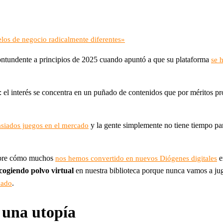
los de negocio radicalmente diferentes»
contundente a principios de 2025 cuando apuntó a que su plataforma
se 
: el interés se concentra en un puñado de contenidos que por méritos pr
y la gente simplemente no tiene tiempo par
siados juegos en el mercado
sobre cómo muchos
e
nos hemos convertido en nuevos Diógenes digitales
cogiendo polvo virtual
en nuestra biblioteca porque nunca vamos a juga
.
cado
a una utopía