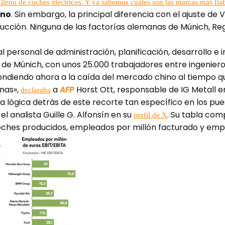
lleno de coches eléctricos. Y ya sabemos cuáles son las marcas más fia
 no
. Sin embargo, la principal diferencia con el ajuste d
ducción. Ninguna de las factorías alemanas de Múnich, Reg
l personal de administración, planificación, desarrollo e 
+D de Múnich, con unos 25.000 trabajadores entre ingenie
ondiendo ahora a la caída del mercado chino al tiempo qu
nas»,
a
AFP
Horst Ott, responsable de IG Metall e
declaraba
a lógica detrás de este recorte tan específico en los pu
l analista Guille G. Alfonsín en su
. Su tabla com
perfil de X
ches producidos, empleados por millón facturado y empl