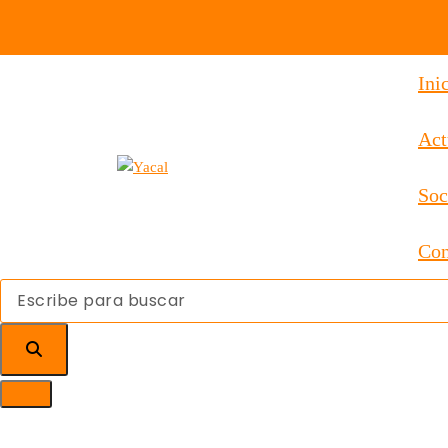
Ini
Act
Yacal micro hosting
Soc
Con