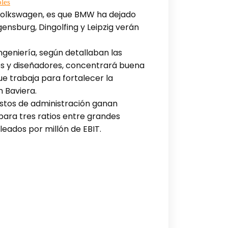
bles
e Volkswagen, es que BMW ha dejado
ensburg, Dingolfing y Leipzig verán
ingeniería, según detallaban las
ros y diseñadores, concentrará buena
e trabaja para fortalecer la
n Baviera.
estos de administración ganan
para tres ratios entre grandes
eados por millón de EBIT.