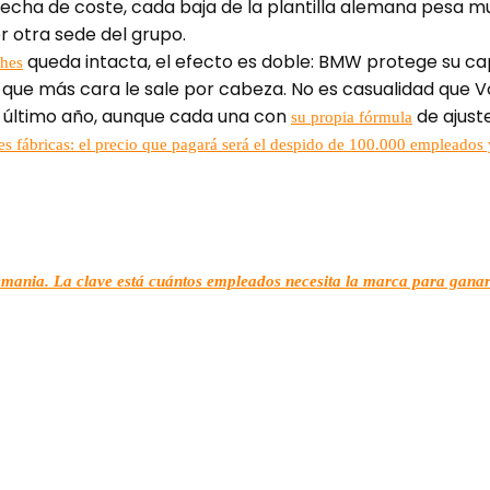
recha de coste, cada baja de la plantilla alemana pesa 
r otra sede del grupo.
queda intacta, el efecto es doble: BMW protege su capa
ches
lla que más cara le sale por cabeza. No es casualidad que
 último año, aunque cada una con
de ajuste
su propia fórmula
es fábricas: el precio que pagará será el despido de 100.000 empleados y
ania. La clave está cuántos empleados necesita la marca para ganar