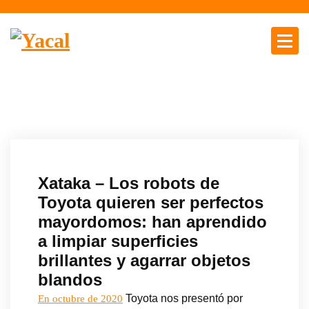
S
a
l
t
Yacal micro hosting
a
r
a
l
c
o
n
Xataka – Los robots de
t
Toyota quieren ser perfectos
e
mayordomos: han aprendido
n
a limpiar superficies
i
d
brillantes y agarrar objetos
o
blandos
Toyota nos presentó por
En octubre de 2020