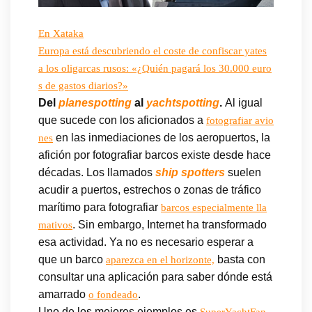
En Xataka
Europa está descubriendo el coste de confiscar yates
a los oligarcas rusos: «¿Quién pagará los 30.000 euro
s de gastos diarios?»
Del
planespotting
al
yachtspotting
.
Al igual
que sucede con los aficionados a
fotografiar avio
en las inmediaciones de los aeropuertos, la
nes
afición por fotografiar barcos existe desde hace
décadas. Los llamados
ship spotters
suelen
acudir a puertos, estrechos o zonas de tráfico
marítimo para fotografiar
barcos especialmente lla
. Sin embargo, Internet ha transformado
mativos
esa actividad. Ya no es necesario esperar a
que un barco
basta con
aparezca en el horizonte,
consultar una aplicación para saber dónde está
amarrado
.
o fondeado
Uno de los mejores ejemplos es
,
SuperYachtFan