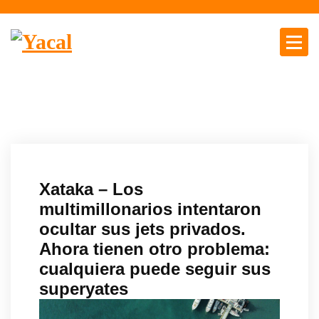
S
a
l
t
Yacal micro hosting
a
r
a
l
c
o
n
Xataka – Los
t
multimillonarios intentaron
e
ocultar sus jets privados.
n
Ahora tienen otro problema:
i
d
cualquiera puede seguir sus
o
superyates