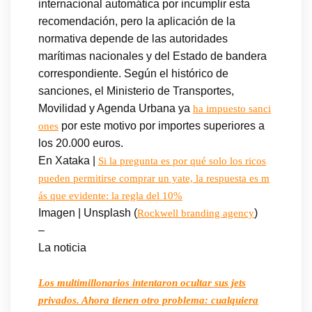
internacional automática por incumplir esta
recomendación, pero la aplicación de la
normativa depende de las autoridades
marítimas nacionales y del Estado de bandera
correspondiente. Según el histórico de
sanciones, el Ministerio de Transportes,
Movilidad y Agenda Urbana ya
ha impuesto sanci
por este motivo por importes superiores a
ones
los 20.000 euros.
En Xataka |
Si la pregunta es por qué solo los ricos
pueden permitirse comprar un yate, la respuesta es m
ás que evidente: la regla del 10%
Imagen | Unsplash (
)
Rockwell branding agency
–
La noticia
Los multimillonarios intentaron ocultar sus jets
privados. Ahora tienen otro problema: cualquiera