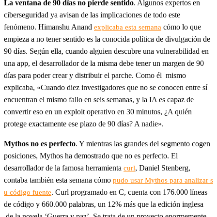
La ventana de 90 días no pierde sentido
. Algunos expertos en
ciberseguridad ya avisan de las implicaciones de todo este
fenómeno. Himanshu Anand
cómo lo que
explicaba esta semana
empieza a no tener sentido es la conocida política de divulgación de
90 días. Según ella, cuando alguien descubre una vulnerabilidad en
una app, el desarrollador de la misma debe tener un margen de 90
días para poder crear y distribuir el parche. Como él mismo
explicaba, «Cuando diez investigadores que no se conocen entre sí
encuentran el mismo fallo en seis semanas, y la IA es capaz de
convertir eso en un exploit operativo en 30 minutos, ¿A quién
protege exactamente ese plazo de 90 días? A nadie».
Mythos no es perfecto
. Y mientras las grandes del segmento cogen
posiciones, Mythos ha demostrado que no es perfecto. El
desarrollador de la famosa herramienta
, Daniel Stenberg,
curl
contaba también esta semana cómo
pudo usar Mythos para analizar s
. Curl programado en C, cuenta con 176.000 líneas
u código fuente
de código y 660.000 palabras, un 12% más que la edición inglesa
de la novela ‘Guerra y paz’. Se trata de un proyecto enormemente