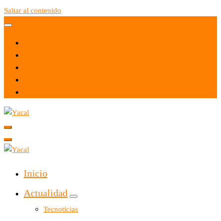
Saltar al contenido
Yacal micro hosting
Yacal micro hosting
Inicio
Actualidad
Tecnoticias