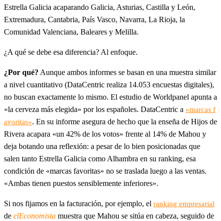
Estrella Galicia acaparando Galicia, Asturias, Castilla y León,
Extremadura, Cantabria, País Vasco, Navarra, La Rioja, la
Comunidad Valenciana, Baleares y Melilla.
¿A qué se debe esa diferencia? Al enfoque.
¿Por qué?
Aunque ambos informes se basan en una muestra similar
a nivel cuantitativo (DataCentric realiza 14.053 encuestas digitales),
no buscan exactamente lo mismo. El estudio de Worldpanel apunta a
«la cerveza más elegida» por los españoles. DataCentric a
«marcas f
. En su informe asegura de hecho que la enseña de Hijos de
avoritas»
Rivera acapara «un 42% de los votos» frente al 14% de Mahou y
deja botando una reflexión: a pesar de lo bien posicionadas que
salen tanto Estrella Galicia como Alhambra en su ranking, esa
condición de «marcas favoritas» no se traslada luego a las ventas.
«Ambas tienen puestos sensiblemente inferiores».
Si nos fijamos en la facturación, por ejemplo, el
ranking empresarial
de
elEconomista
muestra que Mahou se sitúa en cabeza, seguido de