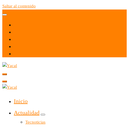
Saltar al contenido
Yacal micro hosting
Yacal micro hosting
Inicio
Actualidad
Tecnoticias