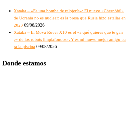
Xataka – «Es una bomba de relojería»: El nuevo «Chernóbil»
de Ucrania no es nuclear: es la presa que Rusia hizo estallar en
09/08/2026
2023
Xataka – El Mova Rover X10 es el «a qué quieres que te gan
e» de los robots limpiafondos». Y es mi nuevo mejor amigo pa
09/08/2026
ra la piscina
Donde estamos