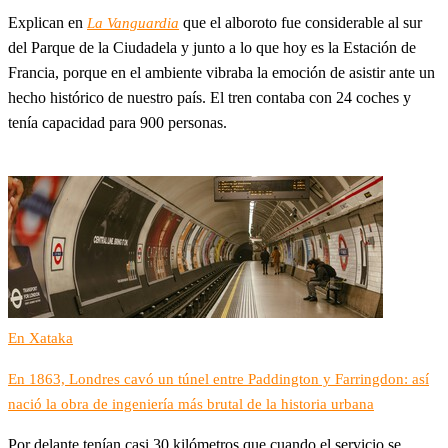
Explican en
que el alboroto fue considerable al sur
La Vanguardia
del Parque de la Ciudadela y junto a lo que hoy es la Estación de
Francia, porque en el ambiente vibraba la emoción de asistir ante un
hecho histórico de nuestro país. El tren contaba con 24 coches y
tenía capacidad para 900 personas.
En Xataka
En 1863, Londres cavó un túnel entre Paddington y Farringdon: así
nació la obra de ingeniería más brutal de la historia urbana
Por delante tenían casi 30 kilómetros que cuando el servicio se