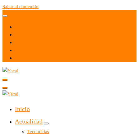
Saltar al contenido
Yacal micro hosting
Yacal micro hosting
Inicio
Actualidad
Tecnoticias