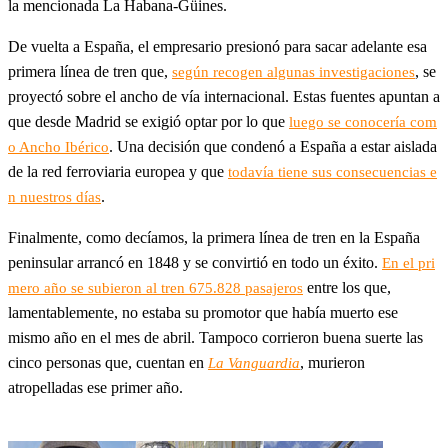
la mencionada La Habana-Güines.
De vuelta a España, el empresario presionó para sacar adelante esa
primera línea de tren que,
, se
según recogen algunas investigaciones
proyectó sobre el ancho de vía internacional. Estas fuentes apuntan a
que desde Madrid se exigió optar por lo que
luego se conocería com
. Una decisión que condenó a España a estar aislada
o Ancho Ibérico
de la red ferroviaria europea y que
todavía tiene sus consecuencias e
.
n nuestros días
Finalmente, como decíamos, la primera línea de tren en la España
peninsular arrancó en 1848 y se convirtió en todo un éxito.
En el pri
entre los que,
mero año se subieron al tren 675.828 pasajeros
lamentablemente, no estaba su promotor que había muerto ese
mismo año en el mes de abril. Tampoco corrieron buena suerte las
cinco personas que, cuentan en
, murieron
La Vanguardia
atropelladas ese primer año.