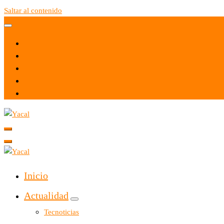
Saltar al contenido
Yacal micro hosting
Yacal micro hosting
Inicio
Actualidad
Tecnoticias