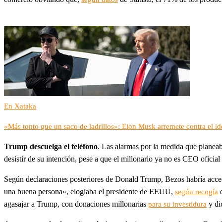
En Xataka
«Más tonto que un saco de ladrillos»: Elon Musk arremete contra el i
Trump descuelga el teléfono
. Las alarmas por la medida que planea
desistir de su intención, pese a que el millonario ya no es CEO oficial
Según declaraciones posteriores de Donald Trump, Bezos habría acced
una buena persona», elogiaba el presidente de EEUU,
según recogía
agasajar a Trump, con donaciones millonarias
y di
para su investidura