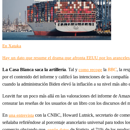
En Xataka
Hay un dato que resume el drama que afronta EEUU por los aranceles
La Casa Blanca saca la artillería
. Tal y
la
BBC
, la re
como recoge
por el contenido del informe y calificó las intenciones de la compañ
cuando la administración Biden elevó la inflación a su nivel más alto
Leavitt fue un poco más allá en las valoraciones del informe de Ama
censurar las reseñas de los usuarios de un libro con los discursos del
En
con la CNBC, Howard Lutnick, secretario de comerc
una entrevista
señalaba refiriéndose al porcentaje arancelario universal para todos 
comercio obviando que,
de Statista, el 71% de los prod
según datos