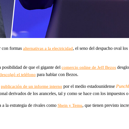
or con formas
, el seno del despacho oval l
alternativas a la electricidad
a posibilidad de que el gigante del
desglos
comercio online de Jeff Bezos
para hablar con Bezos.
escolgó el teléfono
a
por el medio estadounidense
Punch
publicación de un informe interno
cional derivados de los aranceles, tal y como se hace con los impuestos o
a la estrategia de rivales como
, que tienen previsto in
Shein y Temu