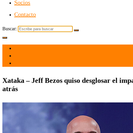
Socios
Contacto
Buscar:
el 30 Abr 2025
por admin
Tecnología
Xataka – Jeff Bezos quiso desglosar el im
atrás