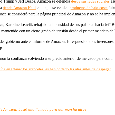
ald Trump y Jeff Bezos, Amazon se defendía
ase
desde sus redes sociales
la
en la que se venden
fabr
tienda Amazon Haul
productos de bajo coste
unca se consideró para la página principal de Amazon y no se ha impl
nca, Karoline Leavitt, rebajaba la intensidad de sus palabras hacia Jef
an mantenido con un cierto grado de tensión desde el primer mandato de
n del gobierno ante el informe de Amazon, la respuesta de los inversores
p.
ron la confianza volviendo a su precio anterior de mercado para conti
ída en China: los aranceles les han cortado las alas antes de despegar
s de Amazon: bastó una llamada para dar marcha atrás