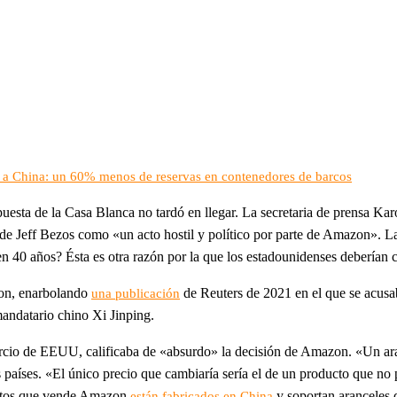
 a China: un 60% menos de reservas en contenedores de barcos
spuesta de la Casa Blanca no tardó en llegar. La secretaria de prensa Ka
ía de Jeff Bezos como «un acto hostil y político por parte de Amazon».
 en 40 años? Ésta es otra razón por la que los estadounidenses debería
zon, enarbolando
de Reuters de 2021 en el que se acusa
una publicación
 mandatario chino Xi Jinping.
io de EEUU, calificaba de «absurdo» la decisión de Amazon. «Un ara
los países. «El único precio que cambiaría sería el de un producto que 
uctos que vende Amazon
y soportan aranceles
están fabricados en China