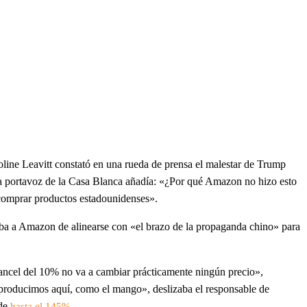
roline Leavitt constató en una rueda de prensa el malestar de Trump
 La portavoz de la Casa Blanca añadía: «¿Por qué Amazon no hizo esto
n comprar productos estadounidenses».
ba a Amazon de alinearse con «el brazo de la propaganda chino» para
ncel del 10% no va a cambiar prácticamente ningún precio»,
no producimos aquí, como el mango», deslizaba el responsable de
 de
hasta el 145%.