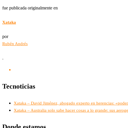
fue publicada originalmente en
Xataka
por
Rubén Andrés
.
Tecnoticias
Xataka – David Jiménez, abogado experto en herencias: «podemo
Xataka – Australia solo sabe hacer cosas a lo grande: sus aer
Donde estamos