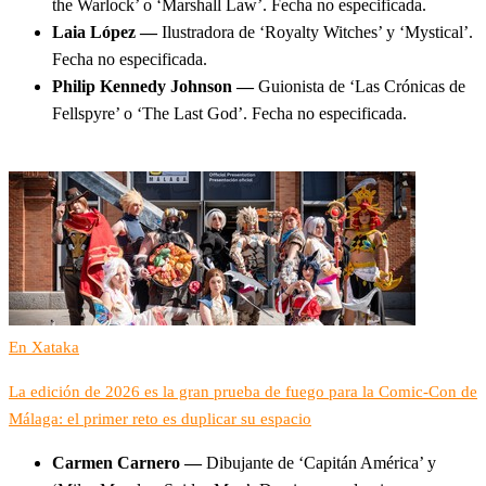
the Warlock’ o ‘Marshall Law’. Fecha no especificada.
Laia López —
Ilustradora de ‘Royalty Witches’ y ‘Mystical’.
Fecha no especificada.
Philip Kennedy Johnson —
Guionista de ‘Las Crónicas de
Fellspyre’ o ‘The Last God’. Fecha no especificada.
En Xataka
La edición de 2026 es la gran prueba de fuego para la Comic-Con de
Málaga: el primer reto es duplicar su espacio
Carmen Carnero —
Dibujante de ‘Capitán América’ y