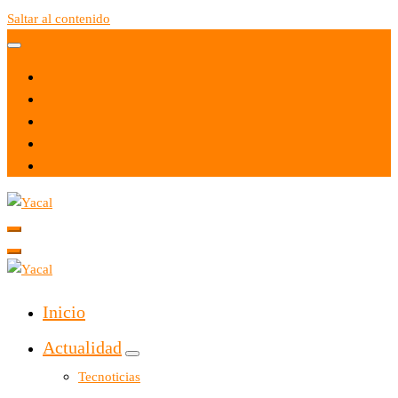
Saltar al contenido
Yacal micro hosting
Yacal micro hosting
Inicio
Actualidad
Tecnoticias