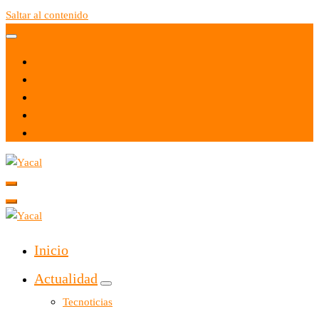
Saltar al contenido
Yacal micro hosting
Yacal micro hosting
Inicio
Actualidad
Tecnoticias