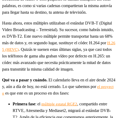
palabras, es como si varias cadenas compartieran la misma autovía
para llegar hasta su destino, tu antena de televisión.
Hasta ahora, estos múltiples utilizaban el estándar DVB-T (Digital
Video Broadcasting – Terrestrial). Su sucesor, como habrás intuido,
es DVB-T2. Este nuevo múltiple permite transportar hasta un 68%
más de datos y, en segundo lugar, sustituye el códec H.264 por
H.26
. Quizás te suenen estas últimas siglas, ya que casi todos
5 (HEVC)
los teléfonos de gama alta graban vídeo por defecto en H.265: un
códec más avanzado que necesita prácticamente la mitad de datos
para transmitir la misma calidad de imagen.
Qué va a pasar y cuándo.
El calendario lleva en el aire desde 2024
y, aún a día de hoy, no está cerrado. Lo que sabemos por
el proyect
es que este es un proceso en dos fases:
o
Primera fase
: el
, compartido entre
múltiple estatal RGE2
RTVE, Atresmedia y Mediaset2, migrará al estándar DVB-
T2. Amén de la eficiencia que comentamos anteriormente, la