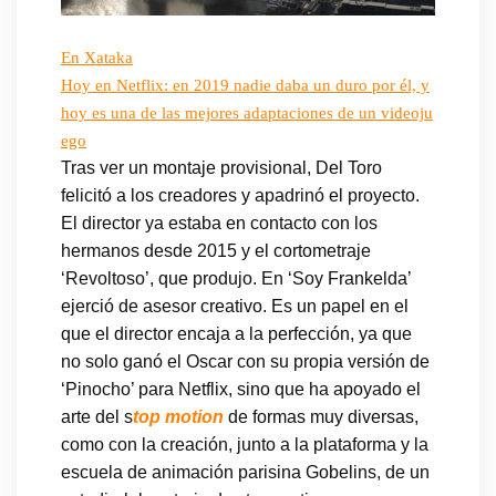
En Xataka
Hoy en Netflix: en 2019 nadie daba un duro por él, y
hoy es una de las mejores adaptaciones de un videoju
ego
Tras ver un montaje provisional, Del Toro
felicitó a los creadores y apadrinó el proyecto.
El director ya estaba en contacto con los
hermanos desde 2015 y el cortometraje
‘Revoltoso’, que produjo. En ‘Soy Frankelda’
ejerció de asesor creativo. Es un papel en el
que el director encaja a la perfección, ya que
no solo ganó el Oscar con su propia versión de
‘Pinocho’ para Netflix, sino que ha apoyado el
arte del s
top motion
de formas muy diversas,
como con la creación, junto a la plataforma y la
escuela de animación parisina Gobelins, de un