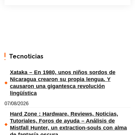
Tecnoticias
Xataka – En 1980, unos niños sordos de
Nicaragua crearon su propia lengua. Y
causaron una gigantesca revolución
lingüística
07/08/2026
Hard Zone : Hardware, Reviews, Noticias,
Tutoriales, Foros de ayuda – Análisis de
Mistfall Hunter, un extraction-souls con alma
de fantasía oscura