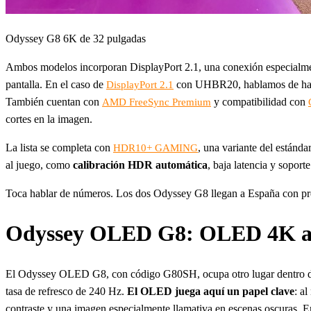
Odyssey G8 6K de 32 pulgadas
Ambos modelos incorporan DisplayPort 2.1, una conexión especialmente
pantalla. En el caso de
con UHBR20, hablamos de hast
DisplayPort 2.1
También cuentan con
y compatibilidad con
AMD FreeSync Premium
cortes en la imagen.
La lista se completa con
, una variante del están
HDR10+ GAMING
al juego, como
calibración HDR automática
, baja latencia y soport
Toca hablar de números. Los dos Odyssey G8 llegan a España con pr
Odyssey OLED G8: OLED 4K a 24
El Odyssey OLED G8, con código G80SH, ocupa otro lugar dentro de 
tasa de refresco de 240 Hz.
El OLED juega aquí un papel clave
: a
contraste y una imagen especialmente llamativa en escenas oscuras. E