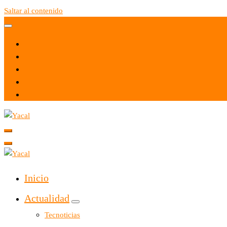
Saltar al contenido
Yacal micro hosting
Yacal micro hosting
Inicio
Actualidad
Tecnoticias