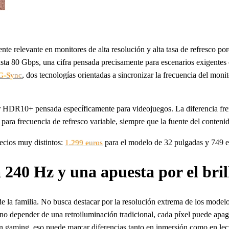
 relevante en monitores de alta resolución y alta tasa de refresco porq
a 80 Gbps, una cifra pensada precisamente para escenarios exigente
, dos tecnologías orientadas a sincronizar la frecuencia del mon
G-Sync
dar HDR10+ pensada específicamente para videojuegos. La diferencia f
e para frecuencia de refresco variable, siempre que la fuente del conteni
ecios muy distintos:
para el modelo de 32 pulgadas y 749 e
1.299 euros
0 Hz y una apuesta por el bril
la familia. No busca destacar por la resolución extrema de los mode
l no depender de una retroiluminación tradicional, cada píxel puede apa
n gaming, eso puede marcar diferencias tanto en inmersión como en lec