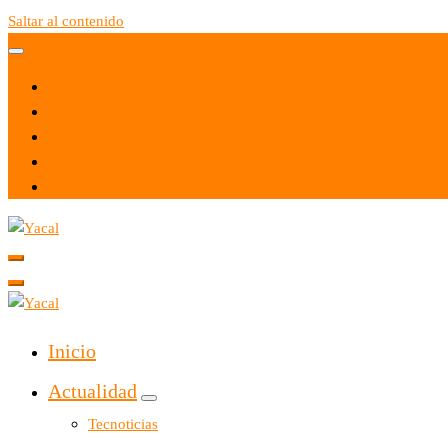
Saltar al contenido
Yacal micro hosting
Yacal micro hosting
Inicio
Actualidad
Tecnoticias