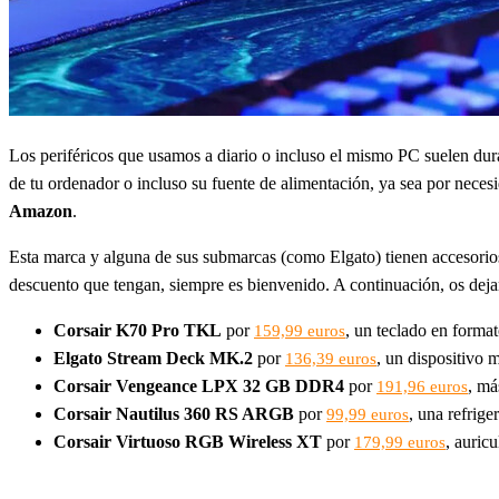
Los periféricos que usamos a diario o incluso el mismo PC suelen dura
de tu ordenador o incluso su fuente de alimentación, ya sea por necesi
Amazon
.
Esta marca y alguna de sus submarcas (como Elgato) tienen accesorios
descuento que tengan, siempre es bienvenido. A continuación, os dej
Corsair K70 Pro TKL
por
, un teclado en forma
159,99 euros
Elgato Stream Deck MK.2
por
, un dispositivo 
136,39 euros
Corsair Vengeance LPX 32 GB DDR4
por
, má
191,96 euros
Corsair Nautilus 360 RS ARGB
por
, una refrige
99,99 euros
Corsair Virtuoso RGB Wireless XT
por
, auric
179,99 euros