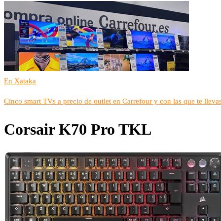
En Xataka
Cinco smart TVs a precio de outlet en Carrefour y con las que te lle
Corsair K70 Pro TKL