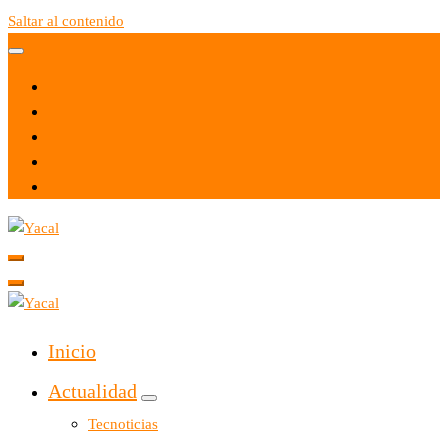
Saltar al contenido
Yacal micro hosting
Yacal micro hosting
Inicio
Actualidad
Tecnoticias