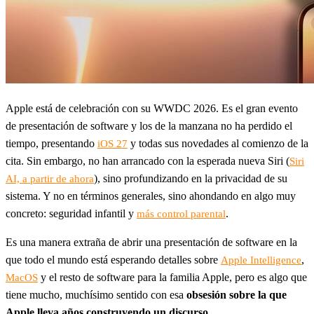
Apple está de celebración con su WWDC 2026. Es el gran evento
de presentación de software y los de la manzana no ha perdido el
tiempo, presentando
y todas sus novedades al comienzo de la
iOS 27
cita. Sin embargo, no han arrancado con la esperada nueva Siri (
Siri
), sino profundizando en la privacidad de su
AI, a partir de ahora
sistema. Y no en términos generales, sino ahondando en algo muy
concreto: seguridad infantil y
.
más control parental
Es una manera extraña de abrir una presentación de software en la
que todo el mundo está esperando detalles sobre
,
Apple Intelligence
y el resto de software para la familia Apple, pero es algo que
MacOS
tiene mucho, muchísimo sentido con esa
obsesión sobre la que
Apple lleva años construyendo un discurso
.