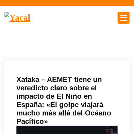
S
a
l
t
Yacal micro hosting
a
r
a
l
c
o
n
Xataka – AEMET tiene un
t
veredicto claro sobre el
e
impacto de El Niño en
n
España: «El golpe viajará
i
d
mucho más allá del Océano
o
Pacífico»