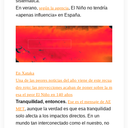
sistemática.
En verano,
, El Niño no tendría
según la agencia
«apenas influencia» en España.
En Xataka
Una de las peores noticias del año viene de este recua
dro rojo: las proyecciones acaban de poner sobre la m
esa el peor El Niño en 140 años
Tranquilidad, entonces.
Ese es el mensaje de AE
, aunque la verdad es que esa tranquilidad
MET
solo afecta a los impactos directos. En un
mundo tan interconectado como el nuestro, no