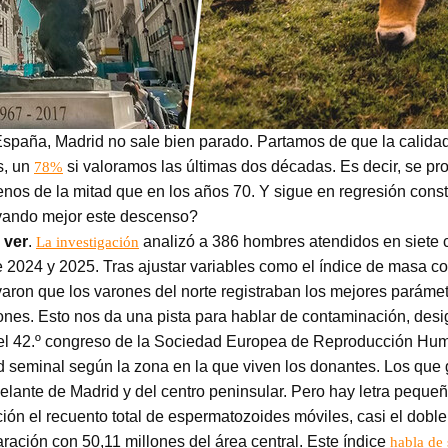
España, Madrid no sale bien parado. Partamos de que la calida
s, un
si valoramos las últimas dos décadas. Es decir, se p
78%
os de la mitad que en los años 70. Y sigue en regresión consta
evando mejor este descenso?
 ver
.
analizó a 386 hombres atendidos en siete c
La investigación
 2024 y 2025. Tras ajustar variables como el índice de masa cor
rvaron que los varones del norte registraban los mejores parám
giones. Esto nos da una pista para hablar de contaminación, des
n el 42.º congreso de la Sociedad Europea de Reproducción H
d seminal según la zona en la que viven los donantes. Los que 
elante de Madrid y del centro peninsular. Pero hay letra pequeñ
ción el recuento total de espermatozoides móviles, casi el doble
ación con 50,11 millones del área central. Este índice
habla de 