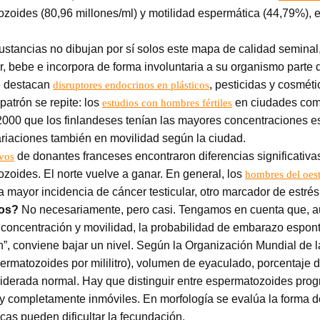
oides (80,96 millones/ml) y motilidad espermática (44,79%), 
 sustancias no dibujan por sí solos este mapa de calidad semina
, bebe e incorpora de forma involuntaria a su organismo parte 
de destacan
, pesticidas y cosméti
disruptores endocrinos en plásticos
patrón se repite: los
en ciudades com
estudios con hombres fértiles
000 que los finlandeses tenían las mayores concentraciones e
ariaciones también en movilidad según la ciudad.
de donantes franceses encontraron diferencias significativa
ivos
zoides. El norte vuelve a ganar. En general, los
hombres del oes
na mayor incidencia de cáncer testicular, otro marcador de estré
zos?
No necesariamente, pero casi. Tengamos en cuenta que, aunq
de concentración y movilidad, la probabilidad de embarazo esp
”, conviene bajar un nivel. Según la Organización Mundial de la
ermatozoides por mililitro), volumen de eyaculado, porcentaje
derada normal. Hay que distinguir entre espermatozoides prog
os y completamente inmóviles. En morfología se evalúa la forma 
icas pueden dificultar la fecundación.