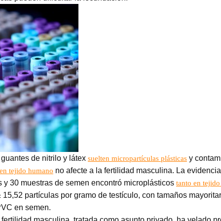
s guantes de nitrilo y látex
y contami
suelten micropartículas plásticas
no afecte a la fertilidad masculina. La evidenci
 en tejido humano
s y 30 muestras de semen encontró microplásticos
tanto en tejid
 ± 15,52 partículas por gramo de testículo, con tamaños mayorit
y PVC en semen.
 fertilidad masculina, tratada como asunto privado, ha velado 