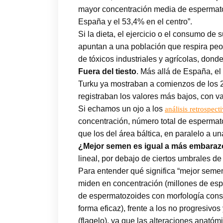
mayor concentración media de espermatoz
España y el 53,4% en el centro”.
Si la dieta, el ejercicio o el consumo de
apuntan a una población que respira peor
de tóxicos industriales y agrícolas, don
Fuera del tiesto
. Más allá de España, el 
Turku ya mostraban a comienzos de los 2
registraban los valores más bajos, con v
Si echamos un ojo a los
análisis retrospect
concentración, número total de espermato
que los del área báltica, en paralelo a u
¿Mejor semen es igual a más embara
lineal, por debajo de ciertos umbrales 
Para entender qué significa “mejor semen
miden en concentración (millones de esp
de espermatozoides con morfología consi
forma eficaz), frente a los no progresiv
(flagelo), ya que las alteraciones anatóm