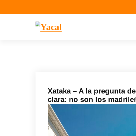
S
a
l
t
a
Yacal micro hosting
r
a
l
c
o
n
t
Xataka – A la pregunta de
e
clara: no son los madril
n
i
d
o