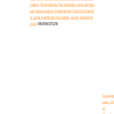
calor, Rumanía ha tenido una singu
lar idea para mantener funcionand
o una central nuclear: usar explosi
vos
06/08/2026
Google
ode. Cl
e!