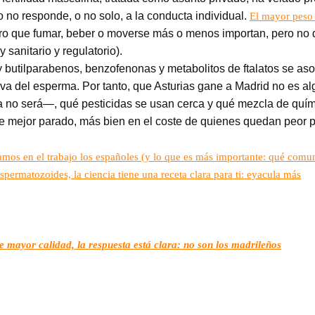
o no responde, o no solo, a la conducta individual.
El mayor peso 
laro que fumar, beber o moverse más o menos importan, pero no
y sanitario y regulatorio).
pil y butilparabenos, benzofenonas y metabolitos de ftalatos se a
esiva del esperma. Por tanto, que Asturias gane a Madrid no es al
 no será—, qué pesticidas se usan cerca y qué mezcla de químic
le mejor parado, más bien en el coste de quienes quedan peor 
os en el trabajo los españoles (y lo que es más importante: qué comu
espermatozoides, la ciencia tiene una receta clara para ti: eyacula más
e mayor calidad, la respuesta está clara: no son los madrileños