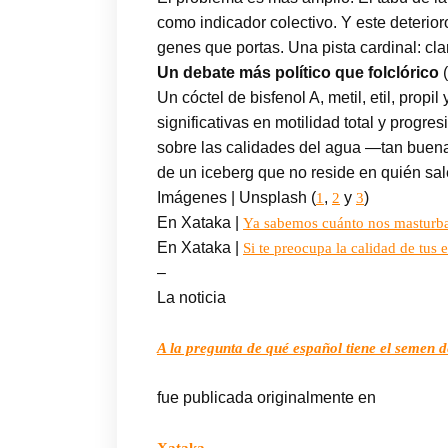
como indicador colectivo. Y este deterior
genes que portas. Una pista cardinal: c
Un debate más político que folclórico
(
Un cóctel de bisfenol A, metil, etil, pro
significativas en motilidad total y progr
sobre las calidades del agua —tan buena
de un iceberg que no reside en quién sa
Imágenes | Unsplash (
,
y
)
1
2
3
En Xataka |
Ya sabemos cuánto nos masturbam
En Xataka |
Si te preocupa la calidad de tus 
–
La noticia
A la pregunta de qué español tiene el semen d
fue publicada originalmente en