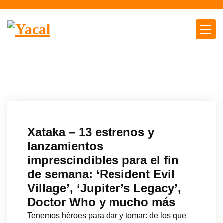
S
a
l
t
Yacal micro hosting
a
r
a
l
c
o
n
Xataka – 13 estrenos y
t
lanzamientos
e
imprescindibles para el fin
n
de semana: ‘Resident Evil
i
d
Village’, ‘Jupiter’s Legacy’,
o
Doctor Who y mucho más
Tenemos héroes para dar y tomar: de los que