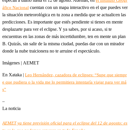
especial a diario hasta el 12 de agosto. Además, en
el Instituto Geogr
cuentan con un mapa interactivo en el que puedes ver
áfico Nacional
la situación meteorológica en tu zona a medida que se actualicen las
predicciones. Es importante que estés pendiente si tienes en mente
desplazarte para ver el eclipse. Y ya sabes, por si acaso, si te
encuentras en las zonas de más incertidumbre, ten en mente un plan
B. Quizás, sin salir de la misma ciudad, puedas dar con un mirador
donde la nube traicionera no te arruine el espectáculo.
Imágenes | AEMET
En Xataka |
Leo Hernández, cazadora de eclipses: “Supe que siempr
e que pudiera o la vida me lo permitiera intentaría viajar para ver má
s”
–
La noticia
AEMET ya tiene previsión oficial para el eclipse del 12 de agosto: es