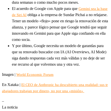
dura semanas o como mucho pocos meses.
El acuerdo de Google con Apple para que
Gemini sea la base
obliga a la empresa de Sundar Pichai a no relajarse.
de Siri AI
Tener un modelo «flojo» pone en riesgo la renovación de esta
alianza, y parece lógico pensar que Google tendrá que seguir
innovando en Gemini para que Apple siga confiando en ella
como socia.
Y por último, Google necesita un modelo de garantías para
que su renovado buscador con IA (AI Overviews, AI Mode)
siga dando respuestas cada vez más válidas y no deje de ser
ese recurso al que volvemos una y otra vez.
Imagen |
World Economic Forum
En Xataka |
El CEO de Anthropic ha descubierto una realidad: sus tr
abajadores trabajan por dinero, no por una «misión»
–
La noticia