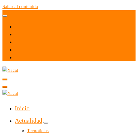
Saltar al contenido
Yacal micro hosting
Yacal micro hosting
Inicio
Actualidad
Tecnoticias