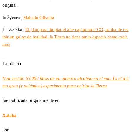
original.
Imágenes |
Malcoln Oliveira
En Xataka |
El plan para limpiar el aire capturando CO₂ acaba de rec
ibir un golpe de realidad: la Tierra no tiene tanto espacio como creía
mos
–
La noticia
Han vertido 65.000 litros de un químico alcalino en el mar. Es el últi
mo gran (y polémico) experimento para enfriar la Tierra
fue publicada originalmente en
Xataka
por