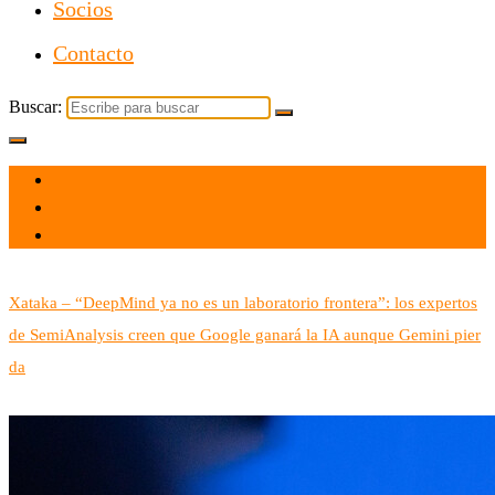
Socios
Contacto
Buscar:
el 7 Ago 2026
por admin
Tecnología
Xataka – “DeepMind ya no es un laboratorio frontera”: los expertos
de SemiAnalysis creen que Google ganará la IA aunque Gemini pier
da