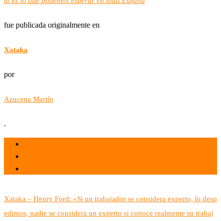
to es lo que podemos esperar en toda España
fue publicada originalmente en
Xataka
por
Azucena Martín
.
el 7 Ago 2026
por admin
Tecnología
Xataka – Henry Ford: «Si un trabajador se considera experto, lo desp
edimos, nadie se considera un experto si conoce realmente su trabaj