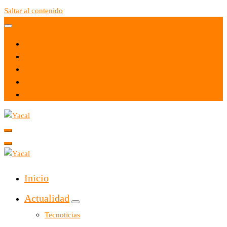
Saltar al contenido
Yacal micro hosting
Yacal micro hosting
Inicio
Actualidad
Tecnoticias