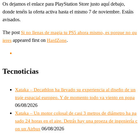
Os dejamos el enlace para PlayStation Store justo aquí debajo,
donde tenéis la oferta activa hasta el mismo 7 de noviembre. Estáis
avisados.
The post
Si no llenas de magia tu PS5 ahora mismo, es porque no qu
appeared first on
.
ieres
HardZone
Tecnoticias
Xataka – Decathlon ha llevado su experiencia al diseño de un
traje espacial europeo. Y de momento todo va viento en popa
06/08/2026
Xataka – Un motor colosal de casi 3 metros de diámetro ha pa
sado 24 horas en el aire. Detrás hay una proeza de ingeniería c
06/08/2026
on un Airbus