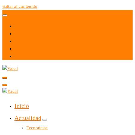
Saltar al contenido
Yacal micro hosting
Yacal micro hosting
Inicio
Actualidad
Tecnoticias