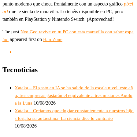
punto moderno que choca frontalmente con un aspecto gráfico
pixel
art
que le sienta de maravilla. Lo tenéis disponible en PC, pero
también en PlayStation y Nintendo Switch. ¡Aprovechad!
The post
Neo Geo revive en tu PC con esta maravilla con sabor espa
appeared first on
.
ñol
HardZone
Tecnoticias
Xataka – El gasto en IA se ha salido de la escala nivel: este añ
o, tres empresas gastarán el equivalente a tres misiones Apolo
10/08/2026
a la Luna
Xataka – Creíamos que elogiar constantemente a nuestros hijo
s forjaba su autoestima. La ciencia dice lo contrario
10/08/2026