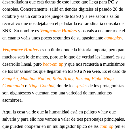
desarrolladora que está detrás de este juego que llega para
PC
y
consolas. Concretamente, salió en tiendas digitales el pasado 28 de
octubre y es un canto a los juegos de los 90 y a ese sabor a salón
recreativo que nos dejaba en el paladar la extrarodinaria consola de
SNK. Su nombre es
Vengeance Hunters
y os vais a enamorar de él
en cuanto veáis unos pocos segundos de su apasionante
gameplay
.
Vengeance Hunters
es un título donde la historia importa, pero para
muchos será lo de menos, porque lo que de verdad les llamará es su
desarrollo lineal, puro
beat-em up
y que nos recuerda a muchísimos
de los lanzamientos que llegaron en los 90 a
Neo Geo
. Es el caso de
Sengoku, Mutation Nation, Robo Army, Burning Fight, Ninja
Commando
o
Ninja Combat
, donde los
sprites
de los protagonistas
son gigantescos y cuentan con una variedad de movimientos
asombrosa.
Aquí la cosa va de que la humanidad está en peligro y hay que
salvarla y para ello nos vamos a valer de tres personajes principales,
que pueden cooperar en un multijugador típico de las
coin-op
(en el