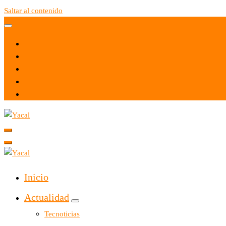
Saltar al contenido
Yacal micro hosting
Yacal micro hosting
Inicio
Actualidad
Tecnoticias