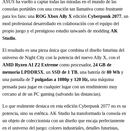
ASUS ha vuelto a captar todas las miradas en el mundo de las
consolas portátiles con una creación tan llamativa como frustrante
para los fans: una
ROG Xbox Ally X
edición
Cyberpunk 2077
, un
mod profesional desarrollado en colaboración con el equipo del
propio juego y el prestigioso estudio taiwanés de modding
AK
Studio
.
El resultado es una pieza única que combina el diseño futurista del
universo de Night City con la potencia del nuevo Ally X, con el
AMD Ryzen AI Z2 Extreme
como procesador,
24 GB de
memoria LPDDR5X
, un
SSD de 1 TB
, una batería de
80 Wh
y
una pantalla de
7 pulgadas a 1080p y 120 Hz,
una máquina
pensada para jugar en cualquier lugar con un rendimiento muy
cercano al de un PC gaming (salvando las distancias).
Lo que realmente destaca en esta edición Cyberpunk 2077 no es su
potencia, sino su estética. AK Studio ha transformado la consola en
un objeto de coleccionista con un diseño que encaja perfectamente
en el universo del juego: colores industriales, detalles futuristas,