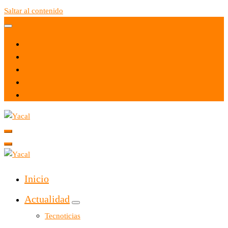
Saltar al contenido
Yacal micro hosting
Yacal micro hosting
Inicio
Actualidad
Tecnoticias