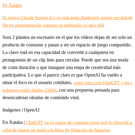
En Xataka
El nuevo Claude Sonnet 4.5 ya está aquí: Anthropic quiere ser imbati
ble en programación, aunque su ambición va más allá
Sora 2 plantea un escenario en el que los vídeos dejan de ser solo un
producto de consumo y pasan a ser un espacio de juego compartido.
La clave está en esa capacidad de convertir a cualquiera en
protagonista de un clip listo para circular. Puede que sea una moda
de corta duración o que inaugure una etapa de creatividad más
participativa. Lo que sí parece claro es que OpenAI ha vuelto a
situar el foco en el usuario cotidiano,
como hizo con ChatGPT y las i
, con una propuesta pensada para
mágenes estilo Studio Ghibli
desencadenar oleadas de contenido viral.
Imágenes | OpenAI
En Xataka |
ChatGPT ya es capaz de comprar cosas por ti: OpenAI a
caba de lanzar un misil a la línea de flotación de Amazon