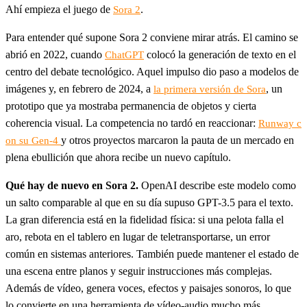
Ahí empieza el juego de
.
Sora 2
Para entender qué supone Sora 2 conviene mirar atrás. El camino se
abrió en 2022, cuando
colocó la generación de texto en el
ChatGPT
centro del debate tecnológico. Aquel impulso dio paso a modelos de
imágenes y, en febrero de 2024, a
, un
la primera versión de Sora
prototipo que ya mostraba permanencia de objetos y cierta
coherencia visual. La competencia no tardó en reaccionar:
Runway c
y otros proyectos marcaron la pauta de un mercado en
on su Gen-4
plena ebullición que ahora recibe un nuevo capítulo.
Qué hay de nuevo en Sora 2.
OpenAI describe este modelo como
un salto comparable al que en su día supuso GPT-3.5 para el texto.
La gran diferencia está en la fidelidad física: si una pelota falla el
aro, rebota en el tablero en lugar de teletransportarse, un error
común en sistemas anteriores. También puede mantener el estado de
una escena entre planos y seguir instrucciones más complejas.
Además de vídeo, genera voces, efectos y paisajes sonoros, lo que
lo convierte en una herramienta de vídeo-audio mucho más