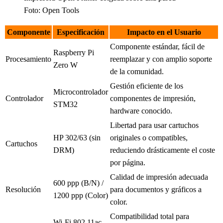
Foto: Open Tools
Componente
Especificación
Impacto en el Usuario
Componente estándar, fácil de
Raspberry Pi
Procesamiento
reemplazar y con amplio soporte
Zero W
de la comunidad.
Gestión eficiente de los
Microcontrolador
Controlador
componentes de impresión,
STM32
hardware conocido.
Libertad para usar cartuchos
HP 302/63 (sin
originales o compatibles,
Cartuchos
DRM)
reduciendo drásticamente el coste
por página.
Calidad de impresión adecuada
600 ppp (B/N) /
Resolución
para documentos y gráficos a
1200 ppp (Color)
color.
Compatibilidad total para
Wi-Fi 802.11ac,