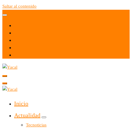
Saltar al contenido
Yacal micro hosting
Yacal micro hosting
Inicio
Actualidad
Tecnoticias