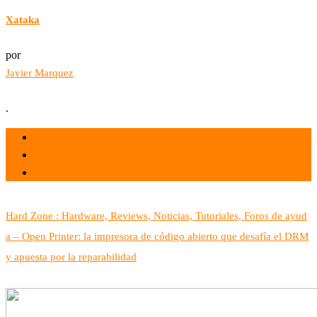
Xataka
por
Javier Marquez
.
el 30 Sep 2025
por admin
Tecnología
Hard Zone : Hardware, Reviews, Noticias, Tutoriales, Foros de ayud
a – Open Printer: la impresora de código abierto que desafía el DRM
y apuesta por la reparabilidad