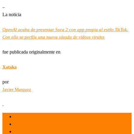
–
La noticia
OpenAI acaba de presentar Sora 2 con app propia al estilo TikTok.
Con ello se perfila una nueva oleada de vídeos virales
fue publicada originalmente en
Xataka
por
Javier Marquez
.
el 30 Sep 2025
por admin
Tecnología