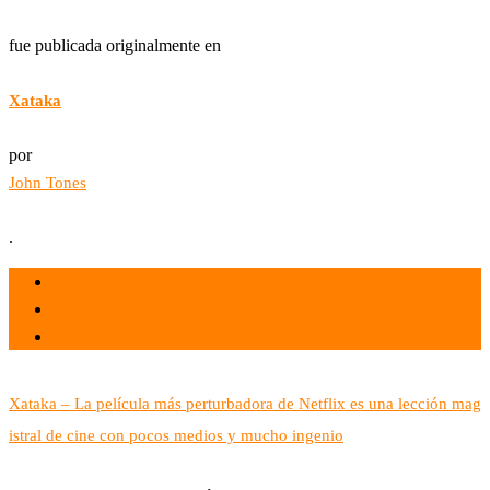
fue publicada originalmente en
Xataka
por
John Tones
.
el 31 May 2022
por
Tecnología
Xataka – La película más perturbadora de Netflix es una lección mag
istral de cine con pocos medios y mucho ingenio