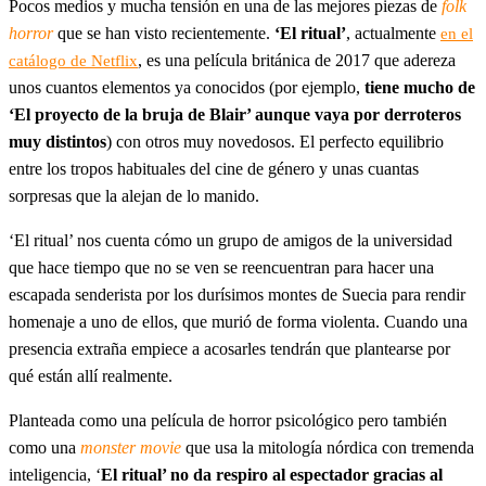
Pocos medios y mucha tensión en una de las mejores piezas de
folk
horror
que se han visto recientemente.
‘El ritual’
, actualmente
en el
, es una película británica de 2017 que adereza
catálogo de Netflix
unos cuantos elementos ya conocidos (por ejemplo,
tiene mucho de
‘El proyecto de la bruja de Blair’ aunque vaya por derroteros
muy distintos
) con otros muy novedosos. El perfecto equilibrio
entre los tropos habituales del cine de género y unas cuantas
sorpresas que la alejan de lo manido.
‘El ritual’ nos cuenta cómo un grupo de amigos de la universidad
que hace tiempo que no se ven se reencuentran para hacer una
escapada senderista por los durísimos montes de Suecia para rendir
homenaje a uno de ellos, que murió de forma violenta. Cuando una
presencia extraña empiece a acosarles tendrán que plantearse por
qué están allí realmente.
Planteada como una película de horror psicológico pero también
como una
monster movie
que usa la mitología nórdica con tremenda
inteligencia, ‘
El ritual’ no da respiro al espectador gracias al