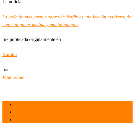
La noticia
La película más perturbadora de Netflix es una lección magistral de
cine con pocos medios y mucho ingenio
fue publicada originalmente en
Xataka
por
John Tones
.
el 31 May 2022
por
Tecnología