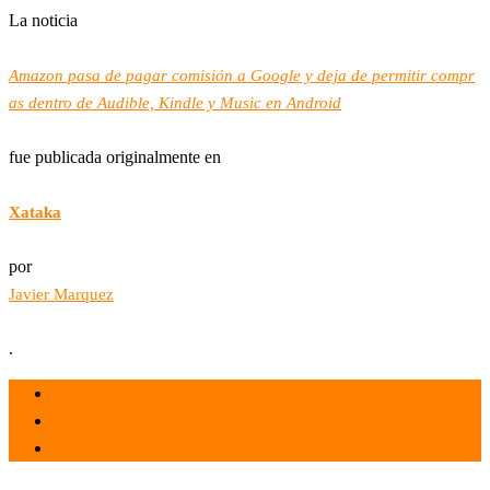
La noticia
Amazon pasa de pagar comisión a Google y deja de permitir compr
as dentro de Audible, Kindle y Music en Android
fue publicada originalmente en
Xataka
por
Javier Marquez
.
el 31 May 2022
por
Tecnología