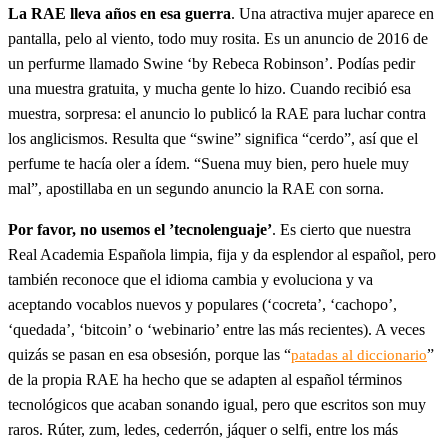
La RAE lleva años en esa guerra
. Una atractiva mujer aparece en
pantalla, pelo al viento, todo muy rosita. Es un anuncio de 2016 de
un perfurme llamado Swine ‘by Rebeca Robinson’. Podías pedir
una muestra gratuita, y mucha gente lo hizo. Cuando recibió esa
muestra, sorpresa: el anuncio lo publicó la RAE para luchar contra
los anglicismos. Resulta que “swine” significa “cerdo”, así que el
perfume te hacía oler a ídem. “Suena muy bien, pero huele muy
mal”, apostillaba en un segundo anuncio la RAE con sorna.
Por favor, no usemos el ’tecnolenguaje’
. Es cierto que nuestra
Real Academia Española limpia, fija y da esplendor al español, pero
también reconoce que el idioma cambia y evoluciona y va
aceptando vocablos nuevos y populares (‘cocreta’, ‘cachopo’,
‘quedada’, ‘bitcoin’ o ‘webinario’ entre las más recientes). A veces
quizás se pasan en esa obsesión, porque las “
”
patadas al diccionario
de la propia RAE ha hecho que se adapten al español términos
tecnológicos que acaban sonando igual, pero que escritos son muy
raros. Rúter, zum, ledes, cederrón, jáquer o selfi, entre los más