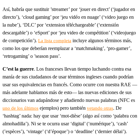
Así, habría que sustituir ’streamer’ por ‘jouer en direct’ (‘jugador en
directo’), ‘cloud gaming’ por ‘jeu vidéo en nuage’ (‘video juego en
la nube’), ‘DLC’ por ‘extension téléchargeable’ (‘extensión
descargable’) o ‘eSport’ por ‘jeu video de compétition’ (‘videojuego
de competición’).
incluye algunos términos más,
La lista completa
como los que deberían reemplazar a ‘matchmaking’, ‘pro-gamer’,
‘retrogaming’ o ’season pass’.
C’est la guerre
. Los franceses llevan tiempo luchando contra esa
manía de sus ciudadanos de usar términos ingleses cuando podrían
usar sus equivalencias en francés. Como ocurre con nuestra RAE —
más adelante hablamos más de esto— las nuevas ediciones de sus
diccionarios van adapándose y añadiendo nuevas palabras (NFC es
ejemplos) pero también
. De
uno de los últimos
vetando otras
‘hashtag’ nada: hay que usar ‘mot-dièse’ (algo así como ‘palabra con
almohadilla’). Ni se te ocurra usar ‘digital’ (‘numérique’), ‘cash’
(’espèces’), ‘vintage’ (‘d’époque’) o ‘deadline’ (‘dernier délai’).