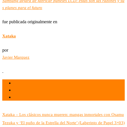
Samsung dejará de fabricar paneles LCD: estas son las razones y su
s planes para el futuro
fue publicada originalmente en
Xataka
por
Javier Marquez
.
el 31 May 2022
por
Tecnología
Xataka – Los clásicos nunca mueren: mangas inmortales con Osamu
Tezuka y ‘El puño de la Estrella del Norte’ (Laberinto de Papel 3×03)