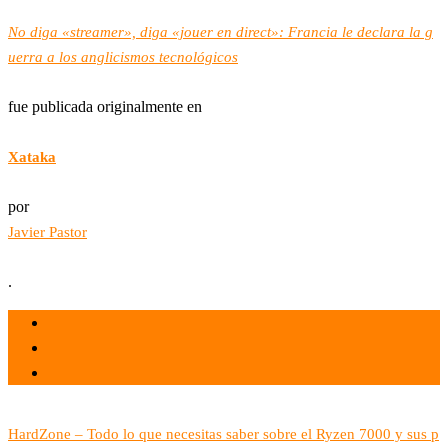
No diga «streamer», diga «jouer en direct»: Francia le declara la g
uerra a los anglicismos tecnológicos
fue publicada originalmente en
Xataka
por
Javier Pastor
.
el 31 May 2022
por
Tecnología
HardZone – Todo lo que necesitas saber sobre el Ryzen 7000 y sus p