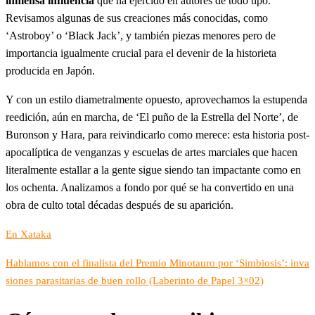
inmensa influencia
que ha ejercido en autores de todo tipo.
Revisamos algunas de sus creaciones más conocidas, como
‘Astroboy’ o ‘Black Jack’, y también piezas menores pero de
importancia igualmente crucial para el devenir de la historieta
producida en Japón.
Y con un estilo diametralmente opuesto, aprovechamos la estupenda
reedición, aún en marcha, de ‘El puño de la Estrella del Norte’, de
Buronson y Hara, para reivindicarlo como merece: esta historia post-
apocalíptica de venganzas y escuelas de artes marciales que hacen
literalmente estallar a la gente sigue siendo tan impactante como en
los ochenta. Analizamos a fondo por qué se ha convertido en una
obra de culto total décadas después de su aparición.
En Xataka
Hablamos con el finalista del Premio Minotauro por ‘Simbiosis’: inva
siones parasitarias de buen rollo (Laberinto de Papel 3×02)