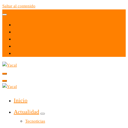
Saltar al contenido
Yacal micro hosting
Yacal micro hosting
Inicio
Actualidad
Tecnoticias