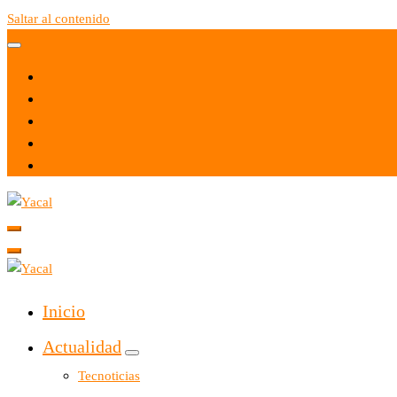
Saltar al contenido
Yacal micro hosting
Yacal micro hosting
Inicio
Actualidad
Tecnoticias