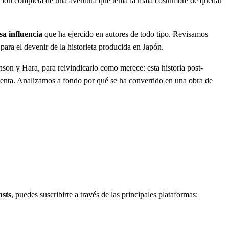
ección completa de una aventura que tenía la mala costumbre de quedar
a influencia
que ha ejercido en autores de todo tipo. Revisamos
ara el devenir de la historieta producida en Japón.
son y Hara, para reivindicarlo como merece: esta historia post-
chenta. Analizamos a fondo por qué se ha convertido en una obra de
asts
, puedes suscribirte a través de las principales plataformas: