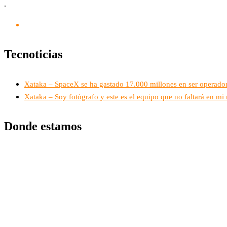
.
Tecnoticias
Xataka – SpaceX se ha gastado 17.000 millones en ser operador
Xataka – Soy fotógrafo y este es el equipo que no faltará en mi m
Donde estamos