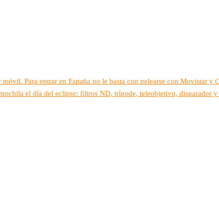
 móvil. Para entrar en España no le basta con pelearse con Movistar y 
ochila el día del eclipse: filtros ND, trípode, teleobjetivo, disparador 