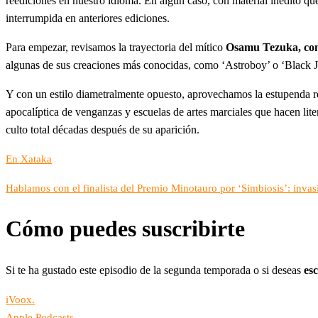
reediciones en nuestro idioma. En algún caso, con material inédito qu
interrumpida en anteriores ediciones.
Para empezar, revisamos la trayectoria del mítico
Osamu Tezuka, cono
algunas de sus creaciones más conocidas, como ‘Astroboy’ o ‘Black Ja
Y con un estilo diametralmente opuesto, aprovechamos la estupenda ree
apocalíptica de venganzas y escuelas de artes marciales que hacen lit
culto total décadas después de su aparición.
En Xataka
Hablamos con el finalista del Premio Minotauro por ‘Simbiosis’: invas
Cómo puedes suscribirte
Si te ha gustado este episodio de la segunda temporada o si deseas
es
iVoox.
.
Apple Podcasts