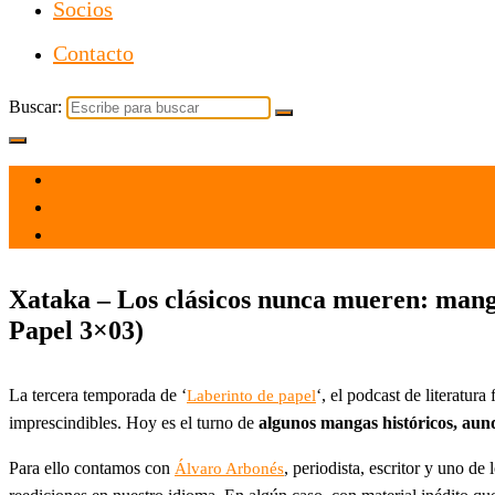
Socios
Contacto
Buscar:
el 31 May 2022
por
Tecnología
Xataka – Los clásicos nunca mueren: manga
Papel 3×03)
La tercera temporada de ‘
‘, el podcast de literatu
Laberinto de papel
imprescindibles. Hoy es el turno de
algunos mangas históricos, aunq
Para ello contamos con
, periodista, escritor y uno d
Álvaro Arbonés