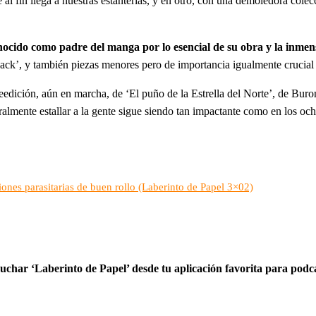
e al fin llega a nuestras estanterías, y en otro, con una demoledora col
cido como padre del manga por lo esencial de su obra y la inmens
ck’, y también piezas menores pero de importancia igualmente crucial p
dición, aún en marcha, de ‘El puño de la Estrella del Norte’, de Buron
eralmente estallar a la gente sigue siendo tan impactante como en los o
iones parasitarias de buen rollo (Laberinto de Papel 3×02)
cuchar ‘Laberinto de Papel’ desde tu aplicación favorita para podc