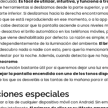
 adecuada.
Es fácil de utilizar, intuitiva, y funciona a 
e herramientas si deslizamos desde la parte superior, y ot
arte inferior. Si deslizamos hacia la derecha encontramos
o que se está reproduciendo en ese momento, o a la app 
 cabe destacar que la pantalla asciende a unos niveles m
esactivo el brillo automático en los teléfonos móviles, p
que viene deshabilitada por defecto. La razón es simple; 
 independientemente de la iluminación del ambiente.
El b
 descubro nada a nadie con esto, pero quería mencionarl
olestar por la noche. Además, cuando detecta que no hay
monocromo
.
a función bastante útil por si queremos dejar una luz e
jar la pantalla encendida con uno de los tonos disp
e los que os desveláis a las tantas de la mañana para ir a
iones especiales
ar a las de cualquier dispositivo móvil con Android. Sin 