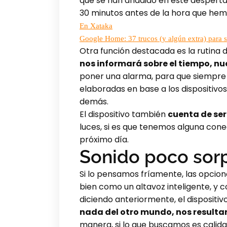
que se han añadido en este desperta
30 minutos antes de la hora que hem
En Xataka
Google Home: 37 trucos (y algún extra) para sac
Otra función destacada es la rutina 
nos informará sobre el tiempo, nu
poner una alarma, para que siempre
elaboradas en base a los dispositiv
demás.
El dispositivo también
cuenta de ser
luces, si es que tenemos alguna cone
próximo día.
Sonido poco sorp
Si lo pensamos fríamente, las opcion
bien como un altavoz inteligente, y
diciendo anteriormente, el dispositiv
nada del otro mundo, nos resulta
manera, si lo que buscamos es calidad