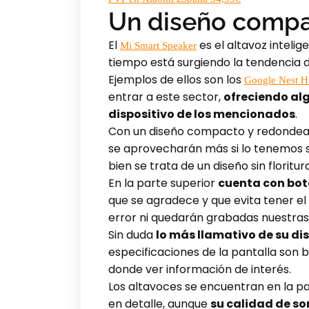
Un diseño compac
El
es el altavoz inteli
Mi Smart Speaker
tiempo está surgiendo la tendencia d
Ejemplos de ellos son los
Google Nest 
entrar a este sector,
ofreciendo al
dispositivo de los mencionados
.
Con un diseño compacto y redonde
se aprovecharán más si lo tenemos s
bien se trata de un diseño sin floritu
En la parte superior
cuenta con boto
que se agradece y que evita tener el
error ni quedarán grabadas nuestras
Sin duda
lo más llamativo de su di
especificaciones de la pantalla son 
donde ver información de interés.
Los altavoces se encuentran en la pa
en detalle, aunque
su calidad de so