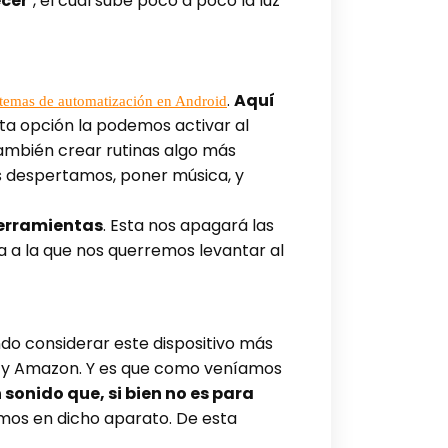
cer’
, el cual sube poco a poco la luz
.
Aquí
temas de automatización en Android
sta opción la podemos activar al
ambién crear rutinas algo más
s despertamos, poner música, y
herramientas
. Esta nos apagará las
a a la que nos querremos levantar al
ndo considerar este dispositivo más
le y Amazon. Y es que como veníamos
sonido que, si bien no es para
amos en dicho aparato. De esta