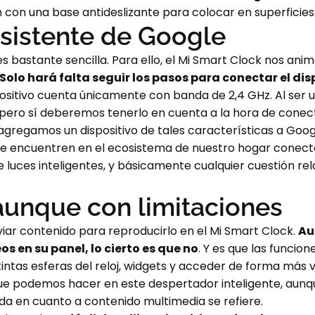
én con una base antideslizante para colocar en superficies
sistente de Google
s bastante sencilla. Para ello, el Mi Smart Clock nos anima
Solo hará falta seguir los pasos para conectar el di
positivo cuenta únicamente con banda de 2,4 GHz. Al ser 
 pero sí deberemos tenerlo en cuenta a la hora de conect
agregamos un dispositivo de tales características a Go
e encuentren en el ecosistema de nuestro hogar conectad
 luces inteligentes, y básicamente cualquier cuestión re
 aunque con limitaciones
ar contenido para reproducirlo en el Mi Smart Clock.
Au
 en su panel, lo cierto es que no
. Y es que las funcio
ntas esferas del reloj, widgets y acceder de forma más visu
que podemos hacer en este despertador inteligente, aunqu
ida en cuanto a contenido multimedia se refiere.