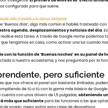
dor inteligente.
El primero de ellos es su ‘Efecto amane
os configurado para que suene.
arle todo el partido a tu altavoz inteligente
de ‘Buenos días’, algo más común si habéis trasteado con
estra agenda, desplazamientos y noticias del día
. E
 realice esta tarea. A través de Google Home podemos t
os que tengamos en casa, como activar una luz cuando no
ie con la función de ‘Buenas noches’ en su panel de 
ctada a nuestro ecosistema, y nos preguntará por la hor
rendente, pero suficiente
es que nos ofrece el panel son bastante limitadas, pudie
 compitiendo de tú a tú con la gama más básica de Goog
o cuenta con unos drivers de 1,5 pulgadas,
obteniendo un 
rá más que suficiente
para las funciones a las que opt
 de sonido, mejor evitar esta clase de dispositivos.