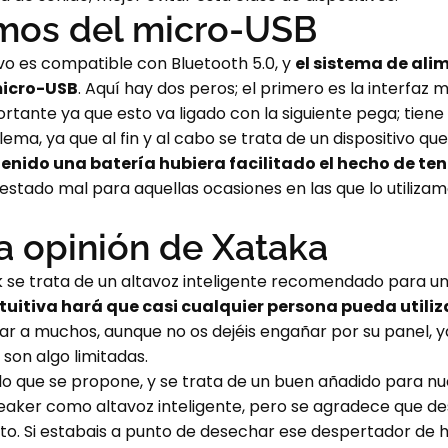
mos del micro-USB
ivo es compatible con Bluetooth 5.0, y
el sistema de ali
 micro-USB
. Aquí hay dos peros; el primero es la interfaz
tante ya que esto va ligado con la siguiente pega; tien
ma, ya que al fin y al cabo se trata de un dispositivo 
enido una batería hubiera facilitado el hecho de tene
stado mal para aquellas ocasiones en las que lo utiliza
la opinión de Xataka
ock se trata de un altavoz inteligente recomendado para u
ntuitiva hará que casi cualquier persona pueda utiliz
a muchos, aunque no os dejéis engañar por su panel, y
 son algo limitadas.
 lo que se propone, y se trata de un buen añadido para 
eaker como altavoz inteligente, pero se agradece que de
sto. Si estabais a punto de desechar ese despertador de h