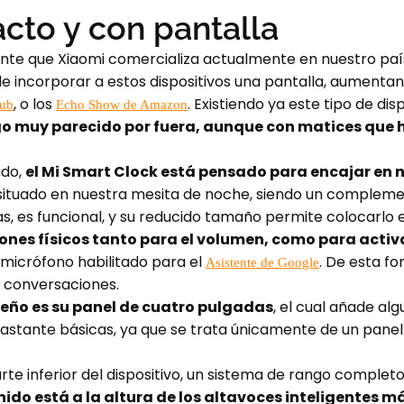
to y con pantalla
gente que Xiaomi comercializa actualmente en nuestro pa
e incorporar a estos dispositivos una pantalla, aumentand
, o los
. Existiendo ya este tipo de di
Hub
Echo Show de Amazon
go muy parecido por fuera, aunque con matices que h
ado,
el Mi Smart Clock está pensado para encajar en 
ituado en nuestra mesita de noche, siendo un complement
ras, es funcional, y su reducido tamaño permite colocarlo e
nes físicos tanto para el volumen, como para activa
 micrófono habilitado para el
. De esta f
Asistente de Google
 conversaciones.
seño es su panel de cuatro pulgadas
, el cual añade al
bastante básicas, ya que se trata únicamente de un panel
rte inferior del dispositivo, un sistema de rango complet
nido está a la altura de los altavoces inteligentes m