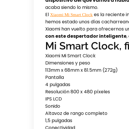
dispositivo del que vamos a hablar
acaba siendo lo mismo.
El
es la reciente 
Xiaomi Mi Smart Clock
hemos estado unos días cacharreando 
Xiaomi han vuelto para ofrecernos u
con este despertador inteligente
,
Mi Smart Clock, f
Xiaomi Mi Smart Clock
Dimensiones y peso
113mm x 68mm x 81.5mm (272g)
Pantalla
4 pulgadas
Resolución 800 x 480 píxeles
IPS LCD
Sonido
Altavoz de rango completo
1,5 pulgadas
Conectividad