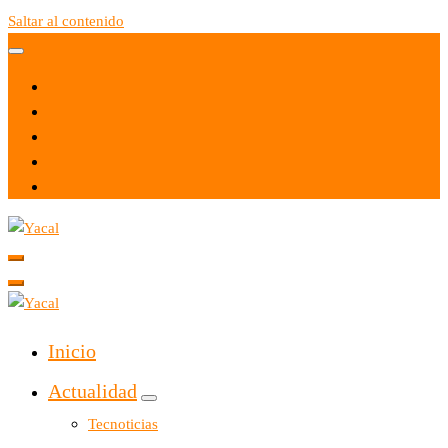
Saltar al contenido
Yacal micro hosting
Yacal micro hosting
Inicio
Actualidad
Tecnoticias