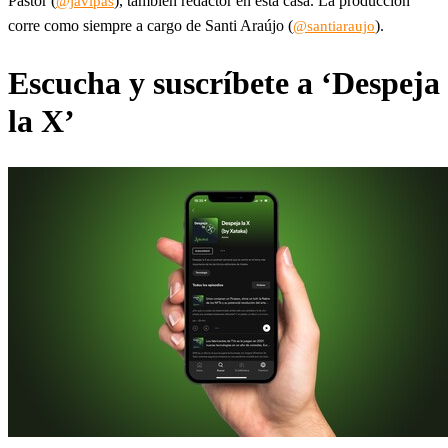
Pastor (
), también redactor en esta casa. La producción
@j
avipas
corre como siempre a cargo de Santi Araújo (
).
@santiaraujo
Escucha y suscríbete a ‘Despeja
la X’