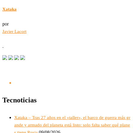
Xataka
por
Javier Lacort
.
Tecnoticias
Xataka – Tras 27 años en el «taller», el barco de guerra más gr
ande y armado del planeta está listo: solo falta saber qué plane
09/08/2026
s tiene Rusia