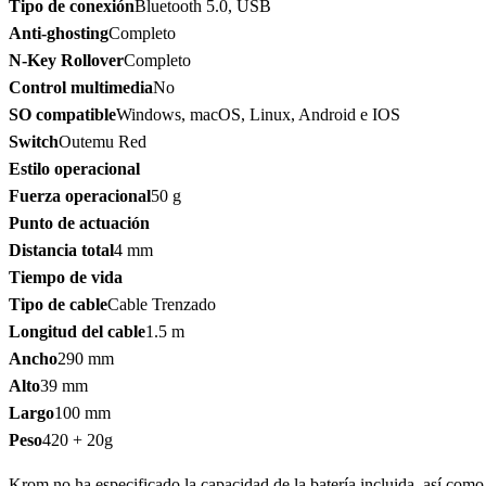
Tipo de conexión
Bluetooth 5.0, USB
Anti-ghosting
Completo
N-Key Rollover
Completo
Control multimedia
No
SO compatible
Windows, macOS, Linux, Android e IOS
Switch
Outemu Red
Estilo operacional
Fuerza operacional
50 g
Punto de actuación
Distancia total
4 mm
Tiempo de vida
Tipo de cable
Cable Trenzado
Longitud del cable
1.5 m
Ancho
290 mm
Alto
39 mm
Largo
100 mm
Peso
420 + 20g
Krom no ha especificado la capacidad de la batería incluida, así como