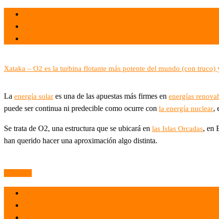
el 30 Abr 2021
por
Tecnología
Xataka – O2 es la turbina flotante más potente del mundo (con truco)
La
es una de las apuestas más firmes en
energía solar
energías renova
puede ser continua ni predecible como ocurre con
,
la energía nuclear
Se trata de O2, una estructura que se ubicará en
, en
las Islas Orcadas
han querido hacer una aproximación algo distinta.
Leer más
el 30 Abr 2021
por
Tecnología