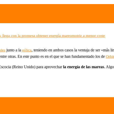
 y llega con la promesa obtener energía mareomotriz a menor coste
junto a la
, teniendo en ambos casos la ventaja de ser «más l
bles
eólica
 entre otras. En este punto es en el que se han fundamentado los de
Orbi
 Escocia (Reino Unido) para aprovechar
la energía de las mareas
. Alg