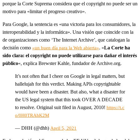
porque la Corte Suprema considera que el copyright no puede ser un
motivo para «limitar el progreso creativo».
Para Google, la sentencia es «una victoria para los consumidores, la
interoperabilidad y la informática». Una visión que coincide con la
de organizaciones como ‘The Internet Archive’, que catalogan la
decisión como
. «
La Corte ha
«un buen día para la Web abierta»
sido clara: el copyright no puede utilizarse para dañar el interés
público
«, explica Brewster Kahle, fundador de Archive.org.
It’s not often that I cheer on Google in legal matters, but
hallelujah for this verdict. Making APIs copyrightable
would have been a disaster. But also, what a disaster for
the US legal system that this took OVER A DECADE
to resolve. Original suit filed in August, 2010!
https://t.c
o/0H0TRAhK2M
— DHH (@dhh)
April 5, 2021