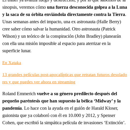
sinopsis, veremos cómo
una fuerza desconocida golpea a la Luna
y la saca de su órbita enviándola directamente contra la Tierra
.
Unas semanas antes del impacto, una ex astronauta (Halle Berry)
cree saber cómo salvar la humanidad. Otro astronauta (Patrick
Wilson) y un teórico de la conspiración (John Bradley) planearán
con ella una misión imposible al espacio para aterrizar en la
superficie lunar.
En Xataka
13 grandes películas post-apocalípticas que retratan futuros desolado
res y que puedes ver ahora en streaming
Roland Emmerich
vuelve a su género predilecto después del
pequeño paréntesis que han supuesto la bélica ‘Midway’ y la
pandemia
. Lo hace con la ayuda en el guión de Harald Kloser,
guionista que ya colaboró con él en 10.000 y 2012, y Spenser
Cohen, que escribió la simpática película de invasiones ‘Extinción’.