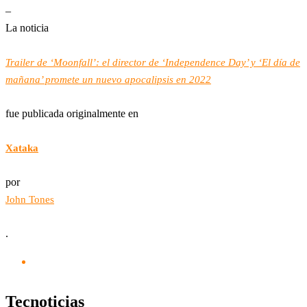
–
La noticia
Trailer de ‘Moonfall’: el director de ‘Independence Day’ y ‘El día de
mañana’ promete un nuevo apocalipsis en 2022
fue publicada originalmente en
Xataka
por
John Tones
.
Tecnoticias