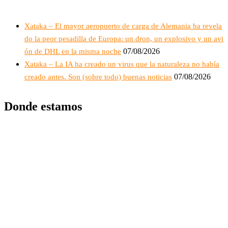
Xataka – El mayor aeropuerto de carga de Alemania ha revela
do la peor pesadilla de Europa: un dron, un explosivo y un avi
07/08/2026
ón de DHL en la misma noche
Xataka – La IA ha creado un virus que la naturaleza no había
07/08/2026
creado antes. Son (sobre todo) buenas noticias
Donde estamos