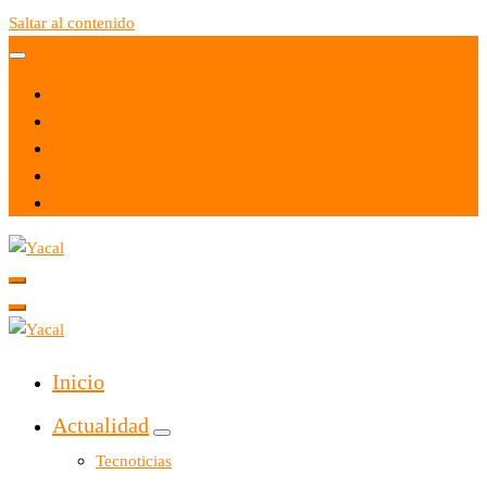
Saltar al contenido
Yacal micro hosting
Yacal micro hosting
Inicio
Actualidad
Tecnoticias