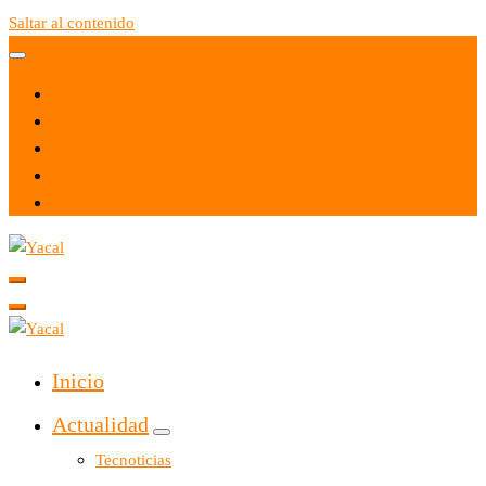
Saltar al contenido
Yacal micro hosting
Yacal micro hosting
Inicio
Actualidad
Tecnoticias