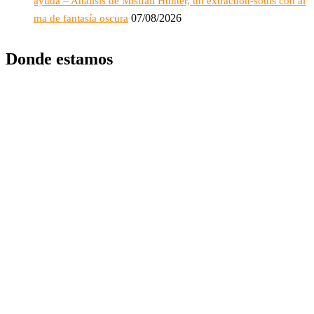
ayuda – Análisis de Mistfall Hunter, un extraction-souls con al
07/08/2026
ma de fantasía oscura
Donde estamos