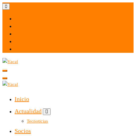
Yacal micro hosting
Yacal micro hosting
Inicio
Actualidad
Tecnoticias
Socios