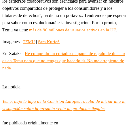
los esfuerzos colaborativos son esenciales para avanzar en nuestros
objetivos compartidos de proteger a los consumidores y a los
titulares de derechos”, ha dicho un portavoz. Tendremos que esperar
para saber cómo evolucionará esta investigación. Por lo pronto,
Temu ya tiene
.
más de 90 millones de usuarios activos en la UE
Imágenes |
|
TEMU
Sara Kurfeß
En Xataka |
He comprado un cortador de papel de regalo de dos eur
os en Temu para que no tengas que hacerlo tú. No me arrepiento de
nada
–
La noticia
Temu, bajo la lupa de la Comisión Europea: acaba de iniciar una in
vestigación sobre la presunta venta de productos ilegales
fue publicada originalmente en