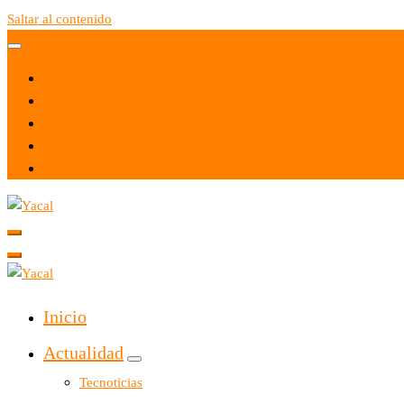
Saltar al contenido
Yacal micro hosting
Yacal micro hosting
Inicio
Actualidad
Tecnoticias