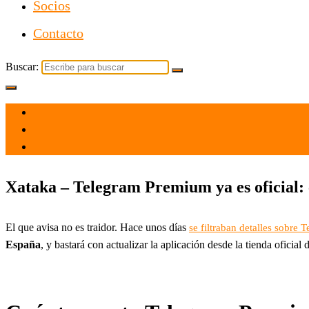
Socios
Contacto
Buscar:
el 20 Jun 2022
por
Tecnología
Xataka – Telegram Premium ya es oficial: 
El que avisa no es traidor. Hace unos días
se filtraban detalles sobre
España
, y bastará con actualizar la aplicación desde la tienda oficia