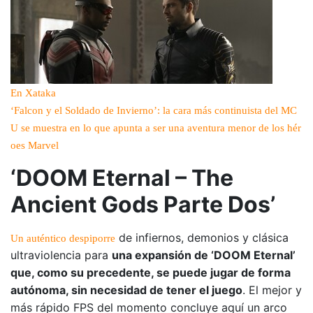
En Xataka
‘Falcon y el Soldado de Invierno’: la cara más continuista del MC
U se muestra en lo que apunta a ser una aventura menor de los hér
oes Marvel
‘DOOM Eternal – The
Ancient Gods Parte Dos’
de infiernos, demonios y clásica
Un auténtico despiporre
ultraviolencia para
una expansión de ‘DOOM Eternal’
que, como su precedente, se puede jugar de forma
autónoma, sin necesidad de tener el juego
. El mejor y
más rápido FPS del momento concluye aquí un arco