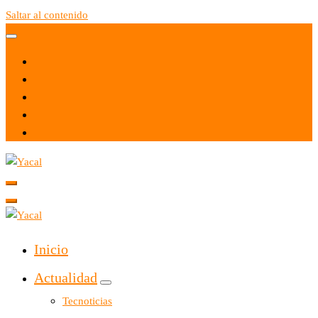
Saltar al contenido
Yacal micro hosting
Yacal micro hosting
Inicio
Actualidad
Tecnoticias