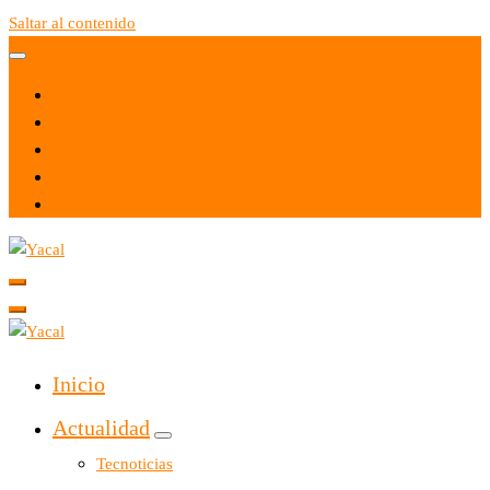
Saltar al contenido
Yacal micro hosting
Yacal micro hosting
Inicio
Actualidad
Tecnoticias