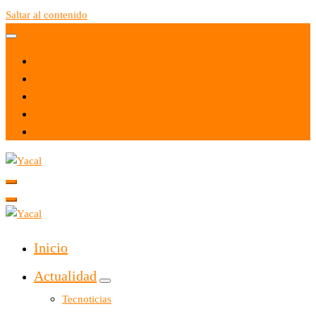
Saltar al contenido
Yacal micro hosting
Yacal micro hosting
Inicio
Actualidad
Tecnoticias