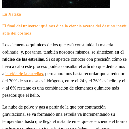
En Xataka
El final del universo: qué nos dice la ciencia acerca del destino inevit
able del cosmos
Los elementos químicos de los que está constituida la materia
ordinaria, y, por tanto, también nosotros mismos, se sintetizan
en el
núcleo de las estrellas
. Si os apetece conocer con precisión cómo se
lleva a cabo este proceso podéis consultar el artículo que dedicamos
a
, pero ahora nos basta recordar que alrededor
la vida de la estrellas
del 70% de su masa es hidrógeno, entre el 24 y el 26% es helio, y el
4 al 6% restante es una combinación de elementos químicos más
pesados que el helio.
La nube de polvo y gas a partir de la que por contracción
gravitacional se va formando una estrella va incrementando su
temperatura hasta que llega el instante en el que se enciende el horno
nuclear y comienzan a tener lugar en su núcleo las primeras