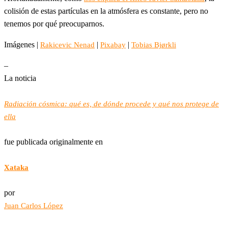
colisión de estas partículas en la atmósfera es constante, pero no
tenemos por qué preocuparnos.
Imágenes |
|
|
Rakicevic Nenad
Pixabay
Tobias Bjørkli
–
La noticia
Radiación cósmica: qué es, de dónde procede y qué nos protege de
ella
fue publicada originalmente en
Xataka
por
Juan Carlos López