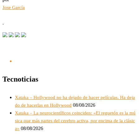
Jose García
.
Tecnoticias
Xataka – Hollywood no ha dejado de hacer películas. Ha deja
08/08/2026
do de hacerlas en Hollywood
Xataka – La neurocientíficos coinciden: «El reguetón es la mú
sica que más partes del cerebro activa, por encima de la clásic
08/08/2026
a»