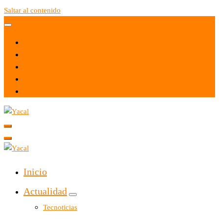
Saltar al contenido
Yacal micro hosting
Yacal micro hosting
Inicio
Actualidad
Tecnoticias