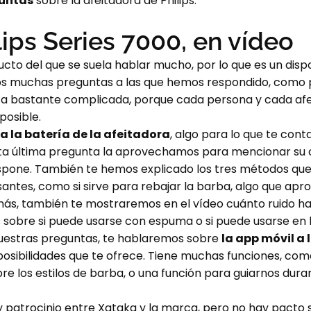
guntas
sobre la afeitadora de Philips.
ips Series 7000, en vídeo
ucto del que se suela hablar mucho, por lo que es un dis
mos muchas preguntas a las que hemos respondido, como 
ta bastante complicada, porque cada persona y cada afe
posible.
a la batería de la afeitadora
, algo para lo que te con
sta última pregunta la aprovechamos para mencionar su c
spone. También te hemos explicado los tres métodos que h
antes, como si sirve para rebajar la barba, algo que ap
más, también te mostraremos en el vídeo cuánto ruido ha
obre si puede usarse con espuma o si puede usarse en 
vuestras preguntas, te hablaremos sobre
la app móvil a 
 posibilidades que te ofrece. Tiene muchas funciones, co
 los estilos de barba, o una función para guiarnos dura
 patrocinio entre Xataka y la marca, pero no hay pacto so