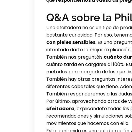
que
respondemos a vuestras pre
Q&A sobre la Phil
Una afeitadora no es un tipo de prod
bastante curiosidad. Por eso, tene
con pieles sensibles
. Es una pregun
intentado darte la mejor explicación 
También nos preguntáis
cuánto dur
cuánto tarda en cargarse al 100%. E
métodos para cargarla de los que di
También hay otras preguntas interes
diferentes cabezales que tiene. Ade
También responderemos a las dudas s
Por último, aprovechando otras de 
afeitadora
, explicándote todas las
recomendaciones y simulaciones sobre
movimientos que hacemos con ella.
Este contenido es una colaboración y