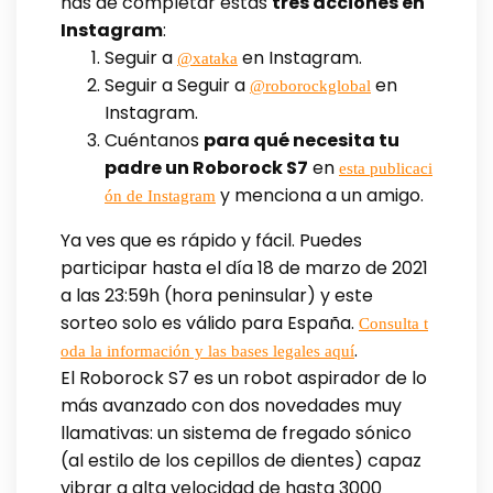
has de completar estas
tres acciones en
Instagram
:
Seguir a
en Instagram.
@xataka
Seguir a Seguir a
en
@roborockglobal
Instagram.
Cuéntanos
para qué necesita tu
padre un Roborock S7
en
esta publicaci
y menciona a un amigo.
ón de Instagram
Ya ves que es rápido y fácil. Puedes
participar hasta el día 18 de marzo de 2021
a las 23:59h (hora peninsular) y este
sorteo solo es válido para España.⁣
Consulta t
.
oda la información y las bases legales aquí
El Roborock S7 es un robot aspirador de lo
más avanzado con dos novedades muy
llamativas: un sistema de fregado sónico
(al estilo de los cepillos de dientes) capaz
vibrar a alta velocidad de hasta 3000